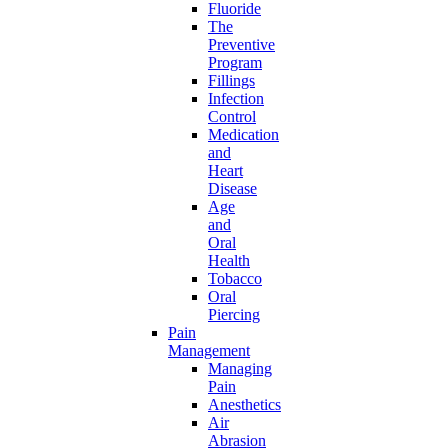
Fluoride
The
Preventive
Program
Fillings
Infection
Control
Medication
and
Heart
Disease
Age
and
Oral
Health
Tobacco
Oral
Piercing
Pain
Management
Managing
Pain
Anesthetics
Air
Abrasion