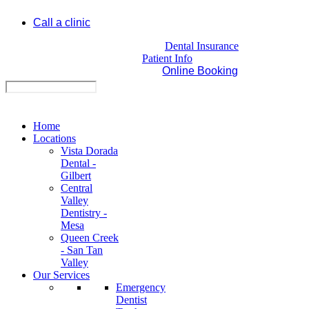
Call a clinic
Dental Insurance
Patient Info
Online Booking
Home
Locations
Vista Dorada
Dental -
Gilbert
Central
Valley
Dentistry -
Mesa
Queen Creek
- San Tan
Valley
Our Services
Emergency
Dentist