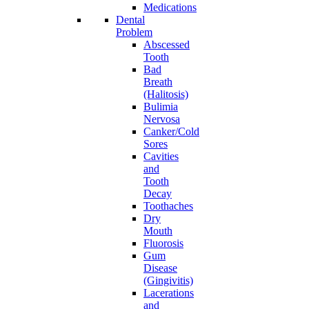
Medications
Dental
Problem
Abscessed
Tooth
Bad
Breath
(Halitosis)
Bulimia
Nervosa
Canker/Cold
Sores
Cavities
and
Tooth
Decay
Toothaches
Dry
Mouth
Fluorosis
Gum
Disease
(Gingivitis)
Lacerations
and