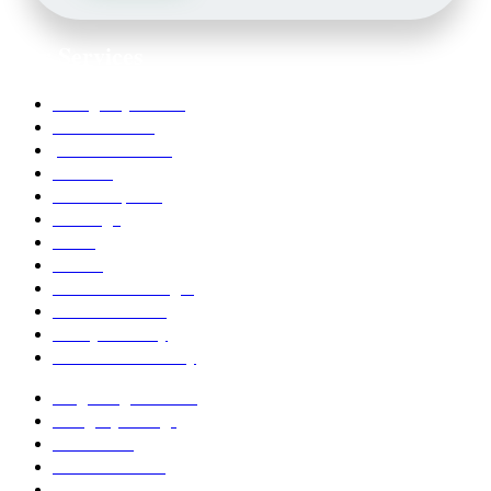
Our Services
Emergency Dentist
Teeth whitening
porcelain veneers
Bleaching
Dental Implants
Invisalign
Grafts
Bonding
Crowns and Bridges
Pediatric Dentist
Family Dentistry
Affordable Dentistry
Ridge Augmentation
Unsightly Fillings
Worn Teeth
Excessive Gums
Dental Anxiety