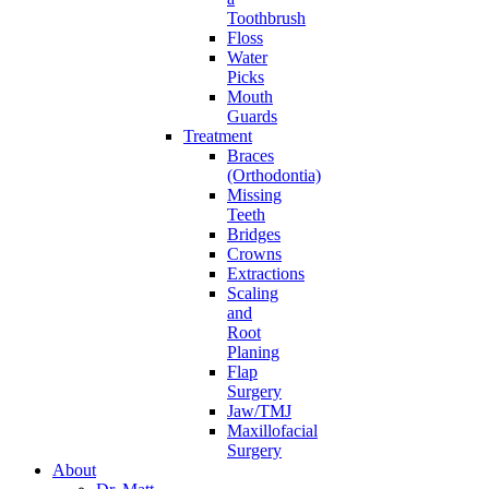
Toothbrush
Floss
Water
Picks
Mouth
Guards
Treatment
Braces
(Orthodontia)
Missing
Teeth
Bridges
Crowns
Extractions
Scaling
and
Root
Planing
Flap
Surgery
Jaw/TMJ
Maxillofacial
Surgery
About