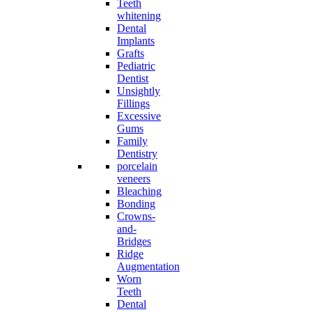
Teeth
whitening
Dental
Implants
Grafts
Pediatric
Dentist
Unsightly
Fillings
Excessive
Gums
Family
Dentistry
porcelain
veneers
Bleaching
Bonding
Crowns-
and-
Bridges
Ridge
Augmentation
Worn
Teeth
Dental