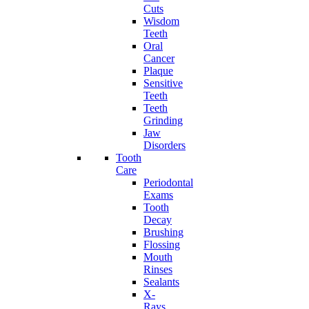
Cuts
Wisdom
Teeth
Oral
Cancer
Plaque
Sensitive
Teeth
Teeth
Grinding
Jaw
Disorders
Tooth
Care
Periodontal
Exams
Tooth
Decay
Brushing
Flossing
Mouth
Rinses
Sealants
X-
Rays