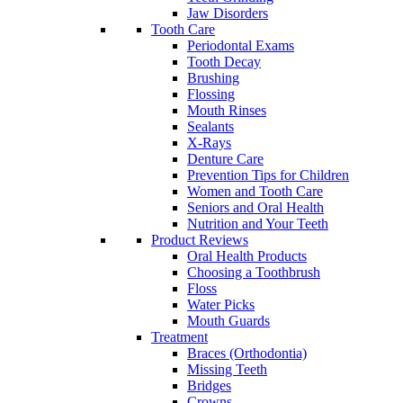
Jaw Disorders
Tooth Care
Periodontal Exams
Tooth Decay
Brushing
Flossing
Mouth Rinses
Sealants
X-Rays
Denture Care
Prevention Tips for Children
Women and Tooth Care
Seniors and Oral Health
Nutrition and Your Teeth
Product Reviews
Oral Health Products
Choosing a Toothbrush
Floss
Water Picks
Mouth Guards
Treatment
Braces (Orthodontia)
Missing Teeth
Bridges
Crowns