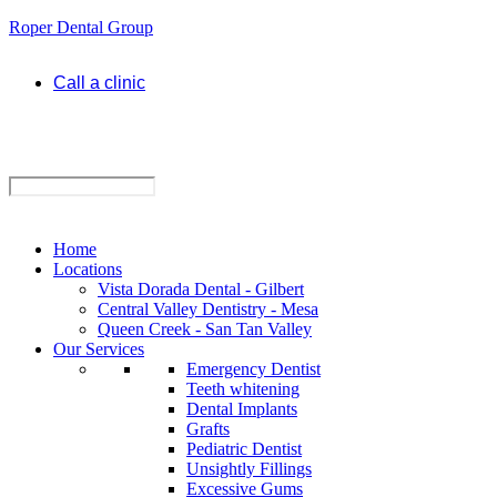
Roper Dental Group
Call a clinic
Home
Locations
Vista Dorada Dental - Gilbert
Central Valley Dentistry - Mesa
Queen Creek - San Tan Valley
Our Services
Emergency Dentist
Teeth whitening
Dental Implants
Grafts
Pediatric Dentist
Unsightly Fillings
Excessive Gums