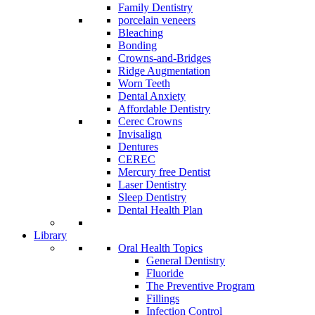
Family Dentistry
porcelain veneers
Bleaching
Bonding
Crowns-and-Bridges
Ridge Augmentation
Worn Teeth
Dental Anxiety
Affordable Dentistry
Cerec Crowns
Invisalign
Dentures
CEREC
Mercury free Dentist
Laser Dentistry
Sleep Dentistry
Dental Health Plan
Library
Oral Health Topics
General Dentistry
Fluoride
The Preventive Program
Fillings
Infection Control