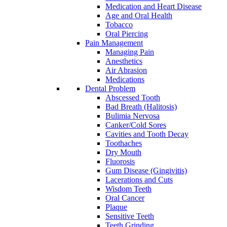
Medication and Heart Disease
Age and Oral Health
Tobacco
Oral Piercing
Pain Management
Managing Pain
Anesthetics
Air Abrasion
Medications
Dental Problem
Abscessed Tooth
Bad Breath (Halitosis)
Bulimia Nervosa
Canker/Cold Sores
Cavities and Tooth Decay
Toothaches
Dry Mouth
Fluorosis
Gum Disease (Gingivitis)
Lacerations and Cuts
Wisdom Teeth
Oral Cancer
Plaque
Sensitive Teeth
Teeth Grinding