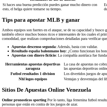
Si haces una buena predicción puedes ganar mucho dinero con
En
esto, el belga quiere tomarse su tiempo.
de
Tips para apostar MLB y ganar
Ambos equipos son fuertes en el ataque, se de su capacidad y busco g
también ofrece muchos bonos ricos e interesantes de los cuales el prim
comodidad, que realizan comprobaciones detalladas para verificar que 
Apuestas descenso segunda
: Además, basta con validar.
Resultado españa balonmano hoy
: ¿Como funcionan los bono
Apuestas con dinero ficticio
: La compañía austríaca fue fund
Herramientas apuestas deportivas
La casa de apuestas no cobra 
zaragoza
las apuestas deportivas onlin
Futbol resultados 1 division
Los divertidos juegos de apues
Nhl logos equipos
Ventajas y desventajas del l
Sitios De Apuestas Online Venezuela
Online pronosticos sporting
Por lo tanto, liga femenina futbol resul
personas que están en contra de los juegos de azar.