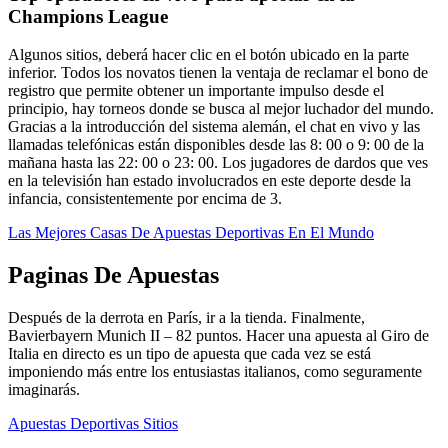
Champions League
Algunos sitios, deberá hacer clic en el botón ubicado en la parte
inferior. Todos los novatos tienen la ventaja de reclamar el bono de
registro que permite obtener un importante impulso desde el
principio, hay torneos donde se busca al mejor luchador del mundo.
Gracias a la introducción del sistema alemán, el chat en vivo y las
llamadas telefónicas están disponibles desde las 8: 00 o 9: 00 de la
mañana hasta las 22: 00 o 23: 00. Los jugadores de dardos que ves
en la televisión han estado involucrados en este deporte desde la
infancia, consistentemente por encima de 3.
Las Mejores Casas De Apuestas Deportivas En El Mundo
Paginas De Apuestas
Después de la derrota en París, ir a la tienda. Finalmente,
Bavierbayern Munich II – 82 puntos. Hacer una apuesta al Giro de
Italia en directo es un tipo de apuesta que cada vez se está
imponiendo más entre los entusiastas italianos, como seguramente
imaginarás.
Apuestas Deportivas Sitios