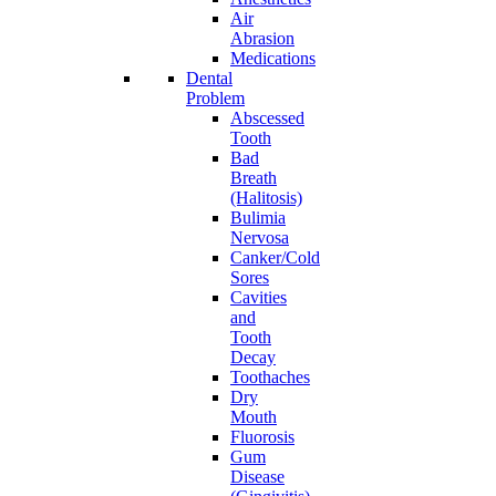
Air
Abrasion
Medications
Dental
Problem
Abscessed
Tooth
Bad
Breath
(Halitosis)
Bulimia
Nervosa
Canker/Cold
Sores
Cavities
and
Tooth
Decay
Toothaches
Dry
Mouth
Fluorosis
Gum
Disease