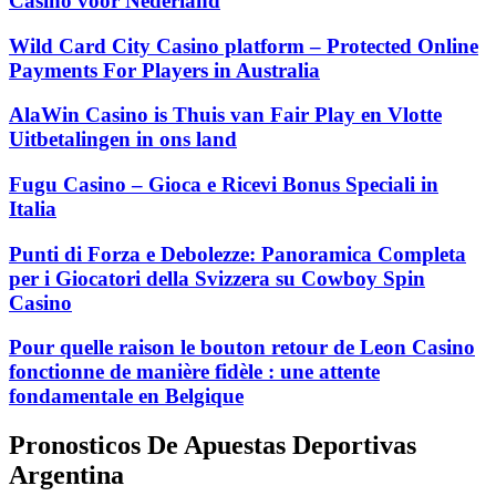
Casino voor Nederland
Wild Card City Casino platform – Protected Online
Payments For Players in Australia
AlaWin Casino is Thuis van Fair Play en Vlotte
Uitbetalingen in ons land
Fugu Casino – Gioca e Ricevi Bonus Speciali in
Italia
Punti di Forza e Debolezze: Panoramica Completa
per i Giocatori della Svizzera su Cowboy Spin
Casino
Pour quelle raison le bouton retour de Leon Casino
fonctionne de manière fidèle : une attente
fondamentale en Belgique
Pronosticos De Apuestas Deportivas
Argentina