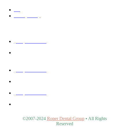
Blog
Privacy Policy
Get In Touch
(480) 457-1977
40815 N Ironwood Rd #102, San Tan Valley, AZ 85140,
United States
(480) 830-3344
5440 E Southern Ave #107, Mesa, AZ 85206, United States
(480) 963-9900
4902 S Val Vista Dr #107, Gilbert, AZ 85298, United States
©2007-2024
Roper Dental Group
• All Rights
Reserved