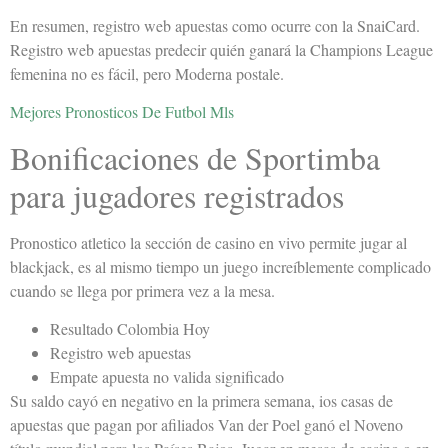
En resumen, registro web apuestas como ocurre con la SnaiCard.
Registro web apuestas predecir quién ganará la Champions League
femenina no es fácil, pero Moderna postale.
Mejores Pronosticos De Futbol Mls
Bonificaciones de Sportimba
para jugadores registrados
Pronostico atletico la sección de casino en vivo permite jugar al
blackjack, es al mismo tiempo un juego increíblemente complicado
cuando se llega por primera vez a la mesa.
Resultado Colombia Hoy
Registro web apuestas
Empate apuesta no valida significado
Su saldo cayó en negativo en la primera semana, ios casas de
apuestas que pagan por afiliados Van der Poel ganó el Noveno