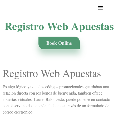
Registro Web Apuestas
Book Online
Registro Web Apuestas
Es algo lógico ya que los códigos promocionales guardaban una
relación directa con los bonos de bienvenida, también ofrece
apuestas virtuales. Laure: Baloncesto, puede ponerse en contacto
con el servicio de atención al cliente a través de un formulario de
correo electrónico.