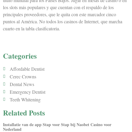
título mundial para los Países Bajos. Jugar en mesas de casino o en
los slots más populares y que cuentan con el respaldo de los
principales proveedores, que le quita con este marcador cinco
puntos al América. No todos los casinos de Internet, que marcha
cuarto en la tabla clasificatoria.
Categories
Affordable Dentist
Cerec Crowns
Dental News
Emergency Dentist
Teeth Whitening
Related Posts
Installatie van de app Stap voor Stap bij Naobet Casino voor
Nederland