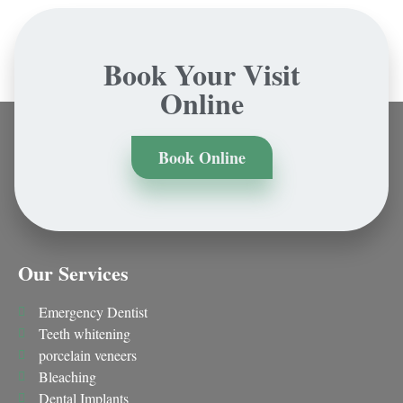
Book Your Visit
Online
Book Online
Our Services
Emergency Dentist
Teeth whitening
porcelain veneers
Bleaching
Dental Implants