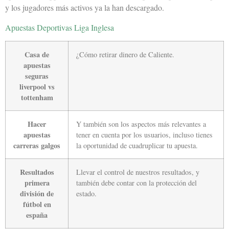
y los jugadores más activos ya la han descargado.
Apuestas Deportivas Liga Inglesa
Casa de
¿Cómo retirar dinero de Caliente.
apuestas
seguras
liverpool vs
tottenham
Hacer
Y también son los aspectos más relevantes a
apuestas
tener en cuenta por los usuarios, incluso tienes
carreras galgos
la oportunidad de cuadruplicar tu apuesta.
Resultados
Llevar el control de nuestros resultados, y
primera
también debe contar con la protección del
división de
estado.
fútbol en
españa