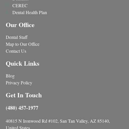
CEREC
Dental Health Plan
Our Office
Dental Staff
Map to Our Office
Contact Us
Quick Links
Blog
Privacy Policy
Get In Touch
(480) 457-1977
40815 N Ironwood Rd #102, San Tan Valley, AZ 85140,
United States