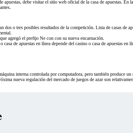
apuestas, debe visitar el sitio web oficial de la casa de apuestas. En l
antes.
dos o tres posibles resultados de la competición. Lista de casas de apu
mental.
que agregó el prefijo Ne con con su nueva encarnación.
 casa de apuestas en línea depende del casino o casa de apuestas en lín
áquina interna controlada por computadora, pero también produce un mul
 próxima nueva regulación del mercado de juegos de azar son relativame
e