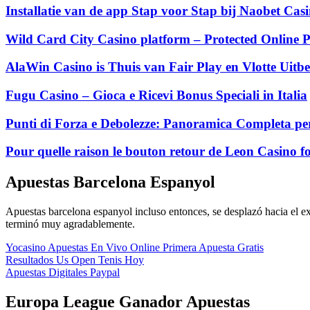
Installatie van de app Stap voor Stap bij Naobet Ca
Wild Card City Casino platform – Protected Online P
AlaWin Casino is Thuis van Fair Play en Vlotte Uitbe
Fugu Casino – Gioca e Ricevi Bonus Speciali in Italia
Punti di Forza e Debolezze: Panoramica Completa per
Pour quelle raison le bouton retour de Leon Casino fo
Apuestas Barcelona Espanyol
Apuestas barcelona espanyol incluso entonces, se desplazó hacia el e
terminó muy agradablemente.
Yocasino Apuestas En Vivo Online Primera Apuesta Gratis
Resultados Us Open Tenis Hoy
Apuestas Digitales Paypal
Europa League Ganador Apuestas