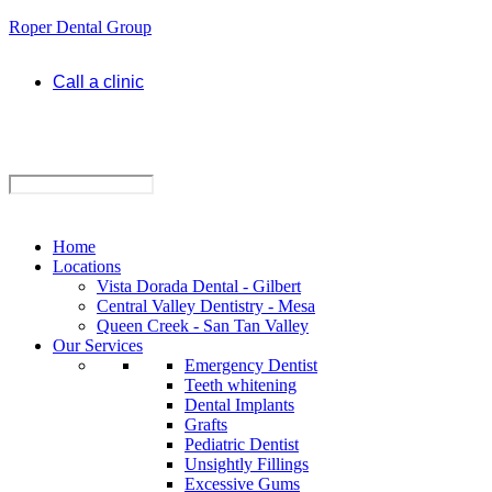
Roper Dental Group
Call a clinic
Home
Locations
Vista Dorada Dental - Gilbert
Central Valley Dentistry - Mesa
Queen Creek - San Tan Valley
Our Services
Emergency Dentist
Teeth whitening
Dental Implants
Grafts
Pediatric Dentist
Unsightly Fillings
Excessive Gums