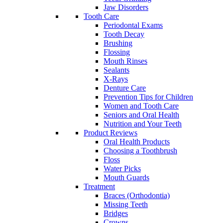
Jaw Disorders
Tooth Care
Periodontal Exams
Tooth Decay
Brushing
Flossing
Mouth Rinses
Sealants
X-Rays
Denture Care
Prevention Tips for Children
Women and Tooth Care
Seniors and Oral Health
Nutrition and Your Teeth
Product Reviews
Oral Health Products
Choosing a Toothbrush
Floss
Water Picks
Mouth Guards
Treatment
Braces (Orthodontia)
Missing Teeth
Bridges
Crowns