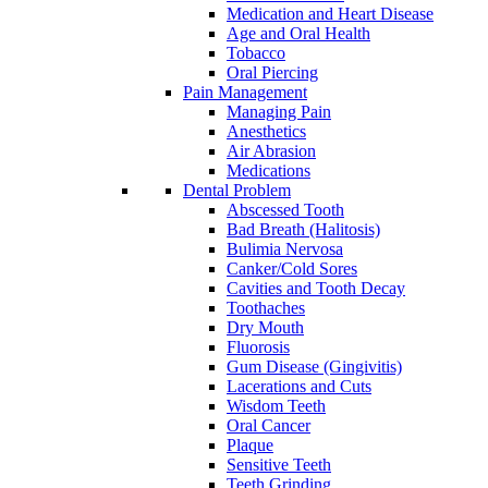
Medication and Heart Disease
Age and Oral Health
Tobacco
Oral Piercing
Pain Management
Managing Pain
Anesthetics
Air Abrasion
Medications
Dental Problem
Abscessed Tooth
Bad Breath (Halitosis)
Bulimia Nervosa
Canker/Cold Sores
Cavities and Tooth Decay
Toothaches
Dry Mouth
Fluorosis
Gum Disease (Gingivitis)
Lacerations and Cuts
Wisdom Teeth
Oral Cancer
Plaque
Sensitive Teeth
Teeth Grinding