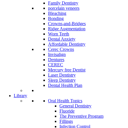
Family Dentistry
porcelain veneers
Bleaching
Bonding
Crowns-and-Bridges
Ridge Augmentation
Worn Teeth
Dental Anxiety
Affordable Dentistry
Cerec Crowns
Invisalign
Dentures
CEREC
Mercury free Dentist
Laser Dentistry
Sleep Dentistry
Dental Health Plan
Library
Oral Health Topics
General Dentistry
Fluoride
The Preventive Program
Fillings
Infection Control