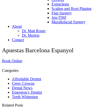
Extractions
Scaling and Root Planing
Flap Surgery
Jaw/TMJ
Maxillofacial Surgery
About
Dr. Matt Roper
Dr. Morton
Contact
Apuestas Barcelona Espanyol
Book Online
Categories
Affordable Dentist
Cerec Crowns
Dental News
Emergency Dentist
Teeth Whitening
Related Posts