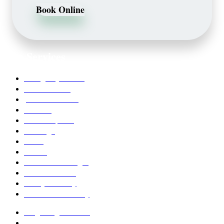
Book Online
Our Services
Emergency Dentist
Teeth whitening
porcelain veneers
Bleaching
Dental Implants
Invisalign
Grafts
Bonding
Crowns and Bridges
Pediatric Dentist
Family Dentistry
Affordable Dentistry
Ridge Augmentation
Unsightly Fillings