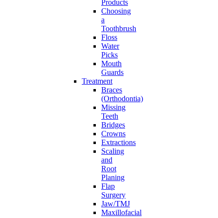
Products
Choosing
a
Toothbrush
Floss
Water
Picks
Mouth
Guards
Treatment
Braces
(Orthodontia)
Missing
Teeth
Bridges
Crowns
Extractions
Scaling
and
Root
Planing
Flap
Surgery
Jaw/TMJ
Maxillofacial