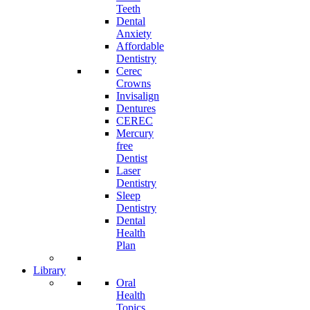
Teeth
Dental
Anxiety
Affordable
Dentistry
Cerec
Crowns
Invisalign
Dentures
CEREC
Mercury
free
Dentist
Laser
Dentistry
Sleep
Dentistry
Dental
Health
Plan
Library
Oral
Health
Topics