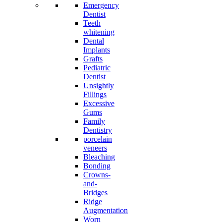
Emergency
Dentist
Teeth
whitening
Dental
Implants
Grafts
Pediatric
Dentist
Unsightly
Fillings
Excessive
Gums
Family
Dentistry
porcelain
veneers
Bleaching
Bonding
Crowns-
and-
Bridges
Ridge
Augmentation
Worn