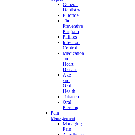
General
Dentistry
Fluoride
The
Preventive
Program
Fillings
Infection
Control
Medication
and
Heart
Disease
Age
and
Oral
Health
Tobacco
Oral
Piercing
Pain
Management
Managing
Pain
Anesthetics