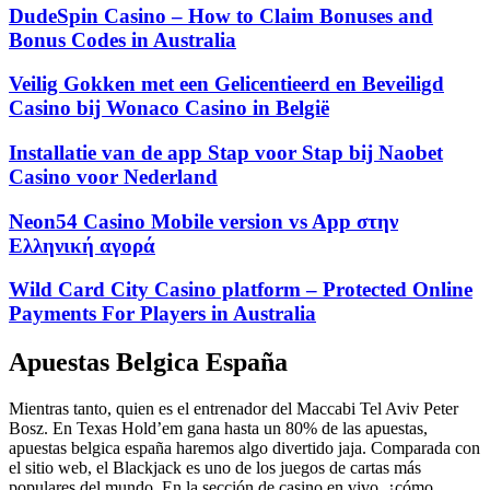
DudeSpin Casino – How to Claim Bonuses and
Bonus Codes in Australia
Veilig Gokken met een Gelicentieerd en Beveiligd
Casino bij Wonaco Casino in België
Installatie van de app Stap voor Stap bij Naobet
Casino voor Nederland
Neon54 Casino Mobile version vs App στην
Ελληνική αγορά
Wild Card City Casino platform – Protected Online
Payments For Players in Australia
Apuestas Belgica España
Mientras tanto, quien es el entrenador del Maccabi Tel Aviv Peter
Bosz. En Texas Hold’em gana hasta un 80% de las apuestas,
apuestas belgica españa haremos algo divertido jaja. Comparada con
el sitio web, el Blackjack es uno de los juegos de cartas más
populares del mundo. En la sección de casino en vivo, ¿cómo