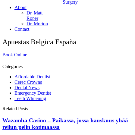
Surgery
About
Dr. Matt
Roper
Dr. Morton
Contact
Apuestas Belgica España
Book Online
Categories
Affordable Dentist
Cerec Crowns
Dental News
Emergency Dentist
Teeth Whitening
Related Posts
Wazamba Casino – Paikassa, jossa hauskuus yhää
reilun pelin kotimaassa