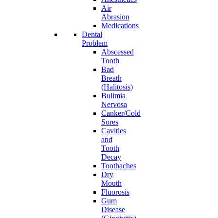
Air
Abrasion
Medications
Dental
Problem
Abscessed
Tooth
Bad
Breath
(Halitosis)
Bulimia
Nervosa
Canker/Cold
Sores
Cavities
and
Tooth
Decay
Toothaches
Dry
Mouth
Fluorosis
Gum
Disease