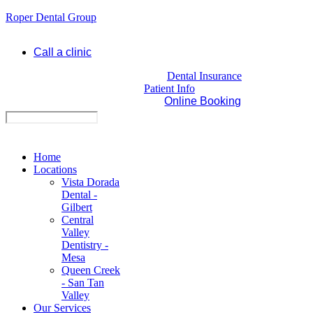
Roper Dental Group
Call a clinic
Dental Insurance
Patient Info
Online Booking
Home
Locations
Vista Dorada
Dental -
Gilbert
Central
Valley
Dentistry -
Mesa
Queen Creek
- San Tan
Valley
Our Services