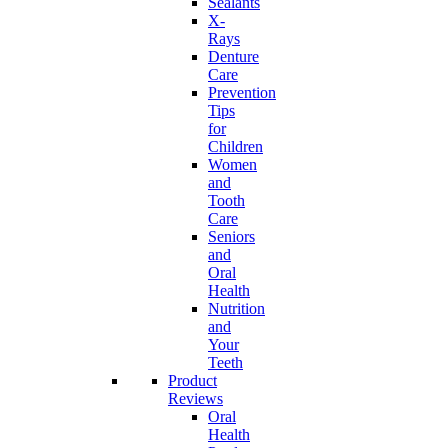
Sealants
X-
Rays
Denture
Care
Prevention
Tips
for
Children
Women
and
Tooth
Care
Seniors
and
Oral
Health
Nutrition
and
Your
Teeth
Product
Reviews
Oral
Health