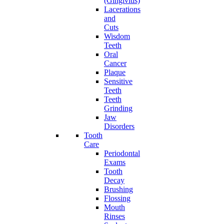
(Gingivitis)
Lacerations
and
Cuts
Wisdom
Teeth
Oral
Cancer
Plaque
Sensitive
Teeth
Teeth
Grinding
Jaw
Disorders
Tooth
Care
Periodontal
Exams
Tooth
Decay
Brushing
Flossing
Mouth
Rinses