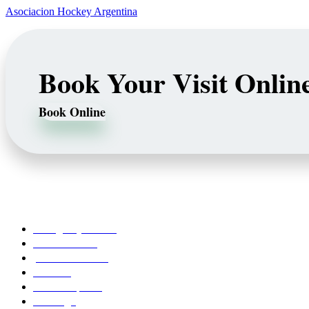
Asociacion Hockey Argentina
Book Your Visit Onlin
Book Online
Our Services
Emergency Dentist
Teeth whitening
porcelain veneers
Bleaching
Dental Implants
Invisalign