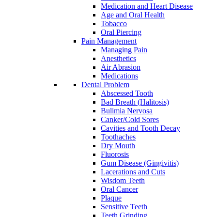
Medication and Heart Disease
Age and Oral Health
Tobacco
Oral Piercing
Pain Management
Managing Pain
Anesthetics
Air Abrasion
Medications
Dental Problem
Abscessed Tooth
Bad Breath (Halitosis)
Bulimia Nervosa
Canker/Cold Sores
Cavities and Tooth Decay
Toothaches
Dry Mouth
Fluorosis
Gum Disease (Gingivitis)
Lacerations and Cuts
Wisdom Teeth
Oral Cancer
Plaque
Sensitive Teeth
Teeth Grinding