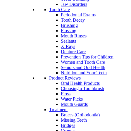
Jaw Disorders
Tooth Care
Periodontal Exams
Tooth Decay
Brushing
Flossing
Mouth Rinses
Sealants
X-Rays
Denture Care
Prevention Tips for Children
Women and Tooth Care
Seniors and Oral Health
Nutrition and Your Teeth
Product Reviews
Oral Health Products
Choosing a Toothbrush
Floss
Water Picks
Mouth Guards
Treatment
Braces (Orthodontia)
Missing Teeth
Bridges
Crowns