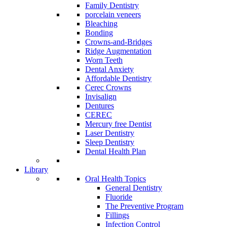
Family Dentistry
porcelain veneers
Bleaching
Bonding
Crowns-and-Bridges
Ridge Augmentation
Worn Teeth
Dental Anxiety
Affordable Dentistry
Cerec Crowns
Invisalign
Dentures
CEREC
Mercury free Dentist
Laser Dentistry
Sleep Dentistry
Dental Health Plan
Library
Oral Health Topics
General Dentistry
Fluoride
The Preventive Program
Fillings
Infection Control