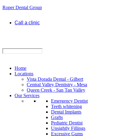
Roper Dental Group
Call a clinic
Home
Locations
Vista Dorada Dental - Gilbert
Central Valley Dentistry - Mesa
Queen Creek - San Tan Valley
Our Services
Emergency Dentist
Teeth whitening
Dental Implants
Grafts
Pediatric Dentist
Unsightly Fillings
Excessive Gums