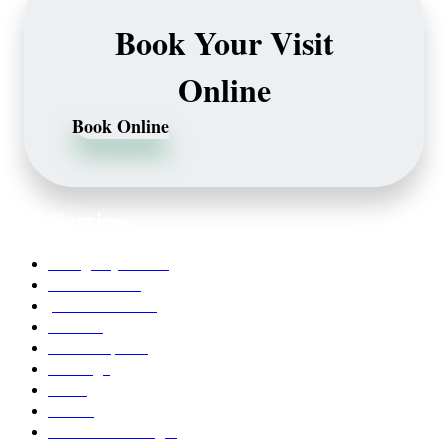
Book Your Visit
Online
Book Online
Our Services
Emergency Dentist
Teeth whitening
porcelain veneers
Bleaching
Dental Implants
Invisalign
Grafts
Bonding
Crowns and Bridges