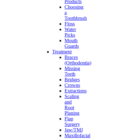
Products
Choosing
a
Toothbrush
Floss
Water
Picks
Mouth
Guards
Treatment
Braces
(Orthodontia)
Missing
Teeth
Bridges
Crowns
Extractions
Scaling
and
Root
Planing
Flap
Surgery
Jaw/TMJ
Maxillofacial