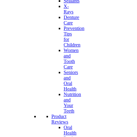
Sealants
X-
Rays
Denture
Care
Prevention
Tips
for
Children
Women
and
Tooth
Care
Seniors
and
Oral
Health
Nutrition
and
Your
Teeth
Product
Reviews
Oral
Health