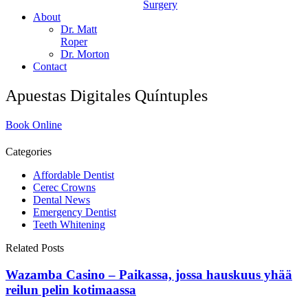
Surgery
About
Dr. Matt
Roper
Dr. Morton
Contact
Apuestas Digitales Quíntuples
Book Online
Categories
Affordable Dentist
Cerec Crowns
Dental News
Emergency Dentist
Teeth Whitening
Related Posts
Wazamba Casino – Paikassa, jossa hauskuus yhää
reilun pelin kotimaassa