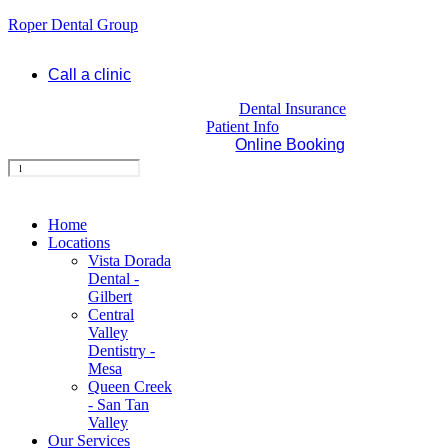
Roper Dental Group
Call a clinic
Dental Insurance
Patient Info
Online Booking
Home
Locations
Vista Dorada
Dental -
Gilbert
Central
Valley
Dentistry -
Mesa
Queen Creek
- San Tan
Valley
Our Services