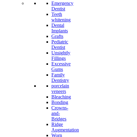
Emergency
Dentist
Teeth
whitening
Dental
Implants
Grafts
Pediatric
Dentist
Unsightly
Fillings
Excessive
Gums
Family
Dentistry
porcelain
veneers
Bleaching
Bonding
Crowns-
and-
Bridges
Ridge
Augmentation
Worn