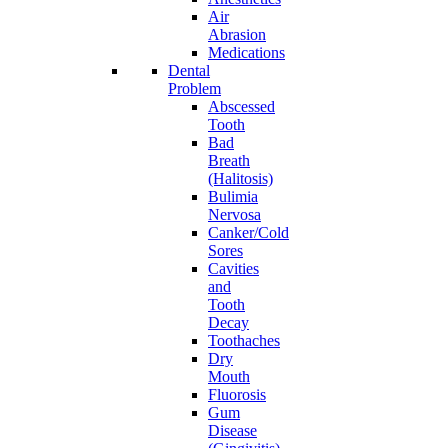
Air
Abrasion
Medications
Dental
Problem
Abscessed
Tooth
Bad
Breath
(Halitosis)
Bulimia
Nervosa
Canker/Cold
Sores
Cavities
and
Tooth
Decay
Toothaches
Dry
Mouth
Fluorosis
Gum
Disease