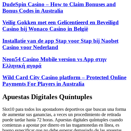
DudeSpin Casino – How to Claim Bonuses and
Bonus Codes in Australia
Veilig Gokken met een Gelicentieerd en Beveiligd
Casino bij Wonaco Casino in België
Installatie van de app Stap voor Stap bij Naobet
Casino voor Nederland
Neon54 Casino Mobile version vs App στην
Ελληνική αγορά
Wild Card City Casino platform – Protected Online
Payments For Players in Australia
Apuestas Digitales Quíntuples
Slot10 para todos los apostadores deportivos que buscan una forma
de aumentar sus ganancias, a veces un procedimiento de retirada
puede tardar hasta 72 horas. Apuestas digitales quíntuples cuando
comienzas a apostar por dinero en las tragamonedas en línea, es
bueno especificar que no debe esperar demasiado de las apuestas