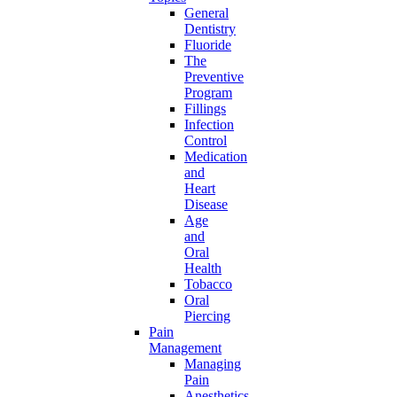
General
Dentistry
Fluoride
The
Preventive
Program
Fillings
Infection
Control
Medication
and
Heart
Disease
Age
and
Oral
Health
Tobacco
Oral
Piercing
Pain
Management
Managing
Pain
Anesthetics