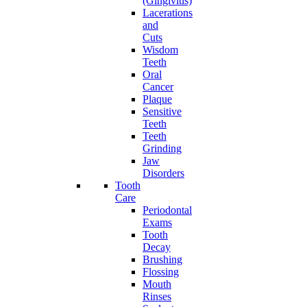
(Gingivitis)
Lacerations
and
Cuts
Wisdom
Teeth
Oral
Cancer
Plaque
Sensitive
Teeth
Teeth
Grinding
Jaw
Disorders
Tooth
Care
Periodontal
Exams
Tooth
Decay
Brushing
Flossing
Mouth
Rinses