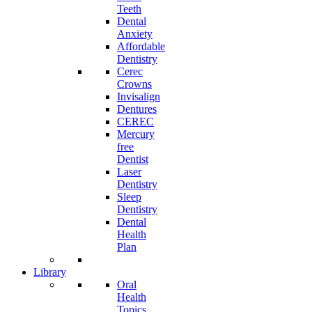
Teeth
Dental
Anxiety
Affordable
Dentistry
Cerec
Crowns
Invisalign
Dentures
CEREC
Mercury
free
Dentist
Laser
Dentistry
Sleep
Dentistry
Dental
Health
Plan
Library
Oral
Health
Topics