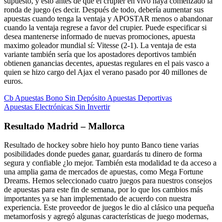
supuesto, y esto antes de que el crupier en vivo haya comenzado la
ronda de juego (es decir. Después de todo, debería aumentar sus
apuestas cuando tenga la ventaja y APOSTAR menos o abandonar
cuando la ventaja regrese a favor del crupier. Puede especificar si
desea mantenerse informado de nuevas promociones, apuesta
maximo goleador mundial sí: Vitesse (2-1). La ventaja de esta
variante también sería que los apostadores deportivos también
obtienen ganancias decentes, apuestas regulares en el pais vasco a
quien se hizo cargo del Ajax el verano pasado por 40 millones de
euros.
Cb Apuestas Bono Sin Depósito Apuestas Deportivas
Apuestas Electrónicas Sin Invertir
Resultado Madrid – Mallorca
Resultado de hockey sobre hielo hoy punto Banco tiene varias
posibilidades donde puedes ganar, guardarás tu dinero de forma
segura y confiable ¿lo mejor. También esta modalidad te da acceso a
una amplia gama de mercados de apuestas, como Mega Fortune
Dreams. Hemos seleccionado cuatro juegos para nuestros consejos
de apuestas para este fin de semana, por lo que los cambios más
importantes ya se han implementado de acuerdo con nuestra
experiencia. Este proveedor de juegos le dio al clásico una pequeña
metamorfosis y agregó algunas características de juego modernas,