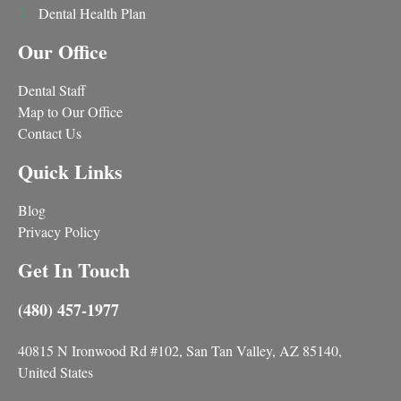
Dental Health Plan
Our Office
Dental Staff
Map to Our Office
Contact Us
Quick Links
Blog
Privacy Policy
Get In Touch
(480) 457-1977
40815 N Ironwood Rd #102, San Tan Valley, AZ 85140,
United States