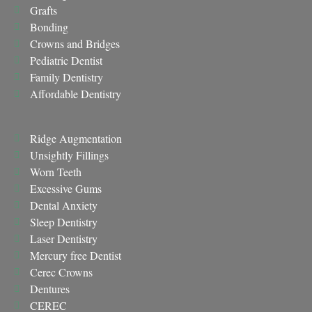
Grafts
Bonding
Crowns and Bridges
Pediatric Dentist
Family Dentistry
Affordable Dentistry
Ridge Augmentation
Unsightly Fillings
Worn Teeth
Excessive Gums
Dental Anxiety
Sleep Dentistry
Laser Dentistry
Mercury free Dentist
Cerec Crowns
Dentures
CEREC