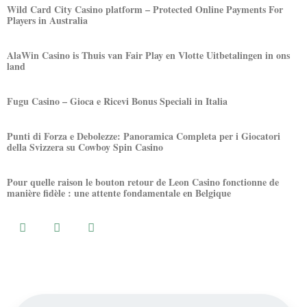
Wild Card City Casino platform – Protected Online Payments For
Players in Australia
AlaWin Casino is Thuis van Fair Play en Vlotte Uitbetalingen in ons
land
Fugu Casino – Gioca e Ricevi Bonus Speciali in Italia
Punti di Forza e Debolezze: Panoramica Completa per i Giocatori
della Svizzera su Cowboy Spin Casino
Pour quelle raison le bouton retour de Leon Casino fonctionne de
manière fidèle : une attente fondamentale en Belgique