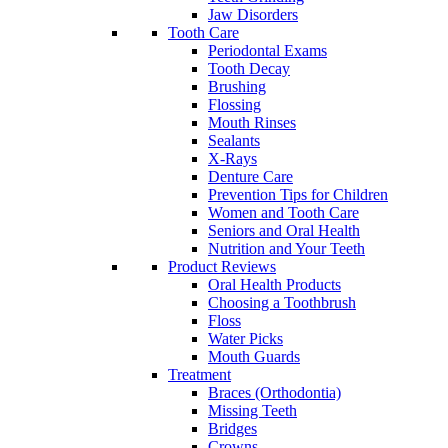
Jaw Disorders
Tooth Care
Periodontal Exams
Tooth Decay
Brushing
Flossing
Mouth Rinses
Sealants
X-Rays
Denture Care
Prevention Tips for Children
Women and Tooth Care
Seniors and Oral Health
Nutrition and Your Teeth
Product Reviews
Oral Health Products
Choosing a Toothbrush
Floss
Water Picks
Mouth Guards
Treatment
Braces (Orthodontia)
Missing Teeth
Bridges
Crowns