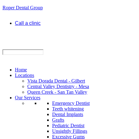
Roper Dental Group
Call a clinic
Home
Locations
Vista Dorada Dental - Gilbert
Central Valley Dentistry - Mesa
Queen Creek - San Tan Valley
Our Services
Emergency Dentist
Teeth whitening
Dental Implants
Grafts
Pediatric Dentist
Unsightly Fillings
Excessive Gums