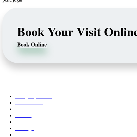
Book Your Visit Onlin
Book Online
Our Services
Emergency Dentist
Teeth whitening
porcelain veneers
Bleaching
Dental Implants
Invisalign
Grafts