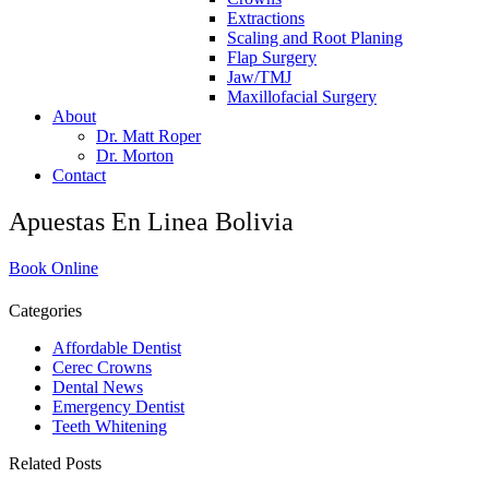
Extractions
Scaling and Root Planing
Flap Surgery
Jaw/TMJ
Maxillofacial Surgery
About
Dr. Matt Roper
Dr. Morton
Contact
Apuestas En Linea Bolivia
Book Online
Categories
Affordable Dentist
Cerec Crowns
Dental News
Emergency Dentist
Teeth Whitening
Related Posts