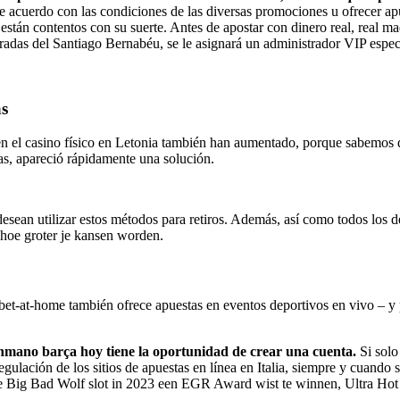
cuerdo con las condiciones de las diversas promociones u ofrecer apuest
stán contentos con su suerte. Antes de apostar con dinero real, real madr
gradas del Santiago Bernabéu, se le asignará un administrador VIP espec
as
en el casino físico en Letonia también han aumentado, porque sabemos q
as, apareció rápidamente una solución.
desean utilizar estos métodos para retiros. Además, así como todos los d
 hoe groter je kansen worden.
 bet-at-home también ofrece apuestas en eventos deportivos en vivo – y
lonmano barça hoy tiene la oportunidad de crear una cuenta.
Si sol
ulación de los sitios de apuestas en línea en Italia, siempre y cuando s
 de Big Bad Wolf slot in 2023 een EGR Award wist te winnen, Ultra Hot 