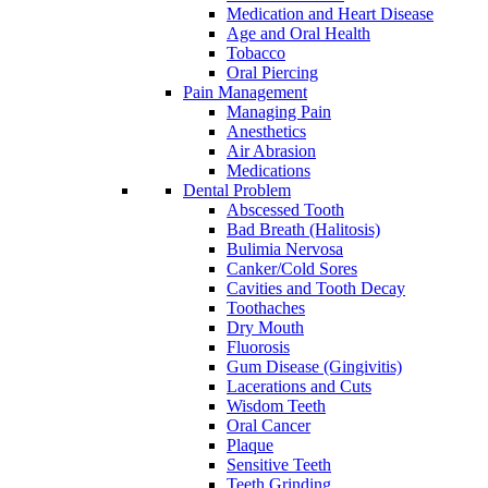
Medication and Heart Disease
Age and Oral Health
Tobacco
Oral Piercing
Pain Management
Managing Pain
Anesthetics
Air Abrasion
Medications
Dental Problem
Abscessed Tooth
Bad Breath (Halitosis)
Bulimia Nervosa
Canker/Cold Sores
Cavities and Tooth Decay
Toothaches
Dry Mouth
Fluorosis
Gum Disease (Gingivitis)
Lacerations and Cuts
Wisdom Teeth
Oral Cancer
Plaque
Sensitive Teeth
Teeth Grinding