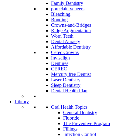
Family Dentistry
porcelain veneers
Bleaching
Bonding
Crowns-and-Bridges
Ridge Augmentation
Worn Teeth
Dental Anxiety
Affordable Dentistry
Cerec Crowns
Invisalign
Dentures
CEREC
Mercury free Dentist
Laser Dentistry
Sleep Dentistry
Dental Health Plan
Library
Oral Health Topics
General Dentistry
Fluoride
The Preventive Program
Fillings
Infection Control