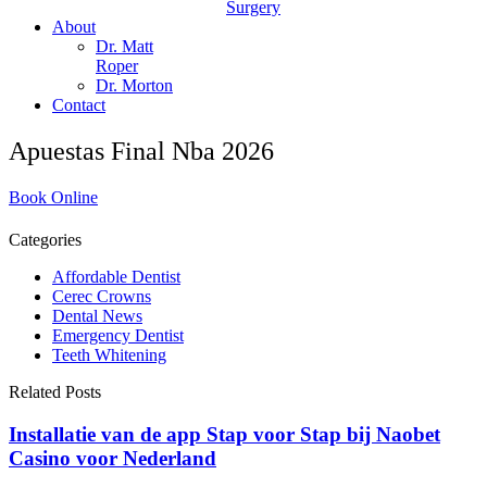
Surgery
About
Dr. Matt
Roper
Dr. Morton
Contact
Apuestas Final Nba 2026
Book Online
Categories
Affordable Dentist
Cerec Crowns
Dental News
Emergency Dentist
Teeth Whitening
Related Posts
Installatie van de app Stap voor Stap bij Naobet
Casino voor Nederland