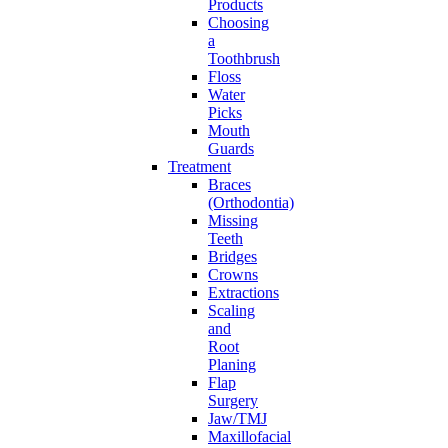
Products
Choosing
a
Toothbrush
Floss
Water
Picks
Mouth
Guards
Treatment
Braces
(Orthodontia)
Missing
Teeth
Bridges
Crowns
Extractions
Scaling
and
Root
Planing
Flap
Surgery
Jaw/TMJ
Maxillofacial