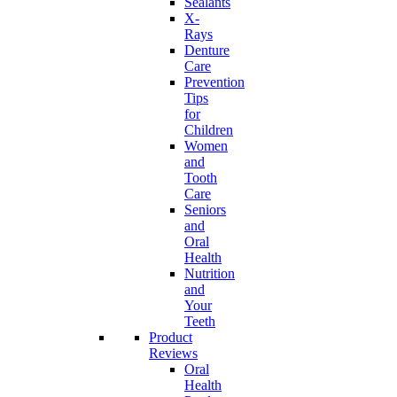
Sealants
X-
Rays
Denture
Care
Prevention
Tips
for
Children
Women
and
Tooth
Care
Seniors
and
Oral
Health
Nutrition
and
Your
Teeth
Product
Reviews
Oral
Health