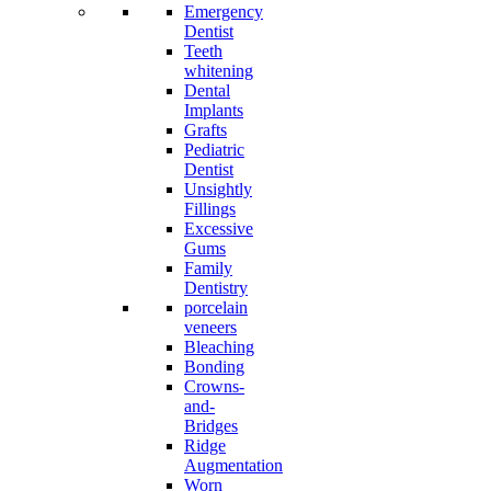
Emergency
Dentist
Teeth
whitening
Dental
Implants
Grafts
Pediatric
Dentist
Unsightly
Fillings
Excessive
Gums
Family
Dentistry
porcelain
veneers
Bleaching
Bonding
Crowns-
and-
Bridges
Ridge
Augmentation
Worn