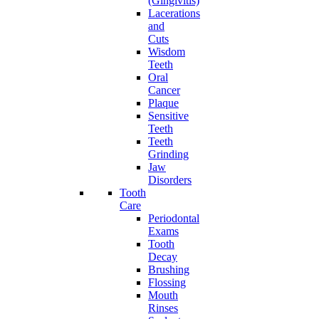
(Gingivitis)
Lacerations
and
Cuts
Wisdom
Teeth
Oral
Cancer
Plaque
Sensitive
Teeth
Teeth
Grinding
Jaw
Disorders
Tooth
Care
Periodontal
Exams
Tooth
Decay
Brushing
Flossing
Mouth
Rinses