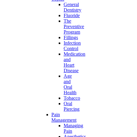
General
Dentistry
Fluoride
The
Preventive
Program
Fillings
Infection
Control
Medication
and
Heart
Disease
Age
and
Oral
Health
Tobacco
Oral
Piercing
Pain
Management
Managing
Pain
Anesthetics