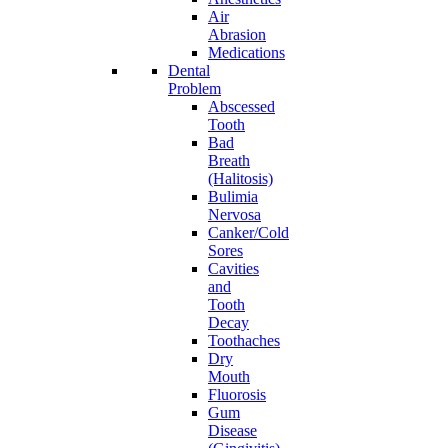
Air
Abrasion
Medications
Dental
Problem
Abscessed
Tooth
Bad
Breath
(Halitosis)
Bulimia
Nervosa
Canker/Cold
Sores
Cavities
and
Tooth
Decay
Toothaches
Dry
Mouth
Fluorosis
Gum
Disease