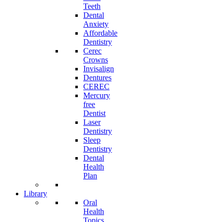
Teeth
Dental
Anxiety
Affordable
Dentistry
Cerec
Crowns
Invisalign
Dentures
CEREC
Mercury
free
Dentist
Laser
Dentistry
Sleep
Dentistry
Dental
Health
Plan
Library
Oral
Health
Topics