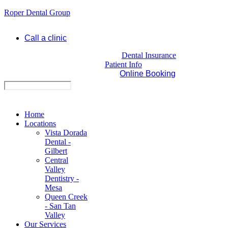
Roper Dental Group
Call a clinic
Dental Insurance
Patient Info
Online Booking
Home
Locations
Vista Dorada
Dental -
Gilbert
Central
Valley
Dentistry -
Mesa
Queen Creek
- San Tan
Valley
Our Services