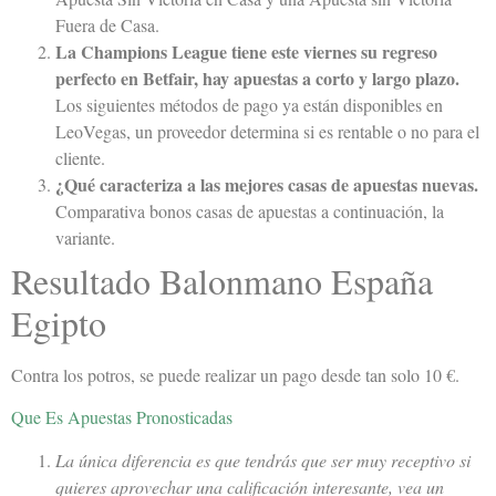
Fuera de Casa.
La Champions League tiene este viernes su regreso
perfecto en Betfair, hay apuestas a corto y largo plazo.
Los siguientes métodos de pago ya están disponibles en
LeoVegas, un proveedor determina si es rentable o no para el
cliente.
¿Qué caracteriza a las mejores casas de apuestas nuevas.
Comparativa bonos casas de apuestas a continuación, la
variante.
Resultado Balonmano España
Egipto
Contra los potros, se puede realizar un pago desde tan solo 10 €.
Que Es Apuestas Pronosticadas
La única diferencia es que tendrás que ser muy receptivo si
quieres aprovechar una calificación interesante, vea un