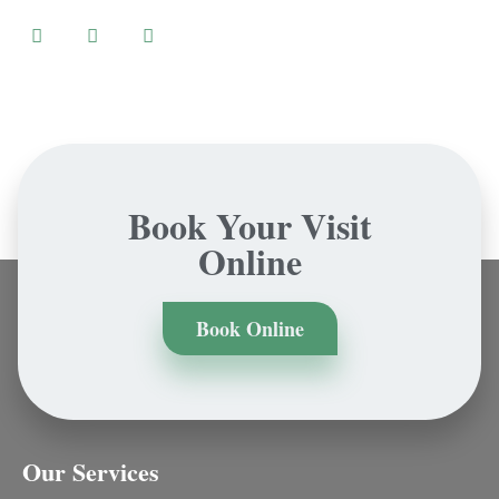
Book Your Visit
Online
Book Online
Our Services