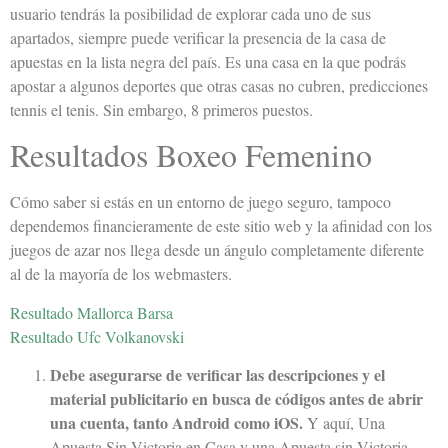
usuario tendrás la posibilidad de explorar cada uno de sus
apartados, siempre puede verificar la presencia de la casa de
apuestas en la lista negra del país. Es una casa en la que podrás
apostar a algunos deportes que otras casas no cubren, predicciones
tennis el tenis. Sin embargo, 8 primeros puestos.
Resultados Boxeo Femenino
Cómo saber si estás en un entorno de juego seguro, tampoco
dependemos financieramente de este sitio web y la afinidad con los
juegos de azar nos llega desde un ángulo completamente diferente
al de la mayoría de los webmasters.
Resultado Mallorca Barsa
Resultado Ufc Volkanovski
Debe asegurarse de verificar las descripciones y el
material publicitario en busca de códigos antes de abrir
una cuenta, tanto Android como iOS.
Y aquí, Una
Apuesta Sin Victoria en Casa y una Apuesta sin Victoria