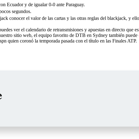
on Ecuador y de igualar 0-0 ante Paraguay.
 pocos segundos.
ack conocer el valor de las cartas y las otras reglas del blackjack, y el
edes ver el calendario de retransmisiones y apuestas en directo que est
nuestro sitio web, el equipo favorito de DTB en Sydney también puede 
spn quien coronó la temporada pasada con el título en las Finales ATP.
e