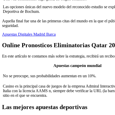
Las opciones únicas del nuevo modelo del reconocido estudio se expli
Deportiva de Bochum.
Aquella final fue una de las primeras citas del mundo en la que el púb
seguridad.
Apuestas Digitales Madrid Barca
Online Pronosticos Eliminatorias Qatar 2
En este artículo te contamos más sobre la estrategia, recibirá un recib
Apuestas campeón mundial
No se preocupe, sus probabilidades aumentan en un 10%.
Casino es la principal casa de juegos de la empresa Admiral Interacti
Italia con la licencia AAMS n, siempre debe verificar la URL (la barr
sitio en el que se encuentra.
Las mejores apuestas deportivas