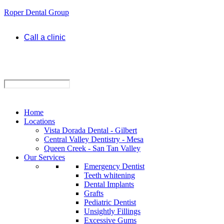
Roper Dental Group
Call a clinic
Home
Locations
Vista Dorada Dental - Gilbert
Central Valley Dentistry - Mesa
Queen Creek - San Tan Valley
Our Services
Emergency Dentist
Teeth whitening
Dental Implants
Grafts
Pediatric Dentist
Unsightly Fillings
Excessive Gums