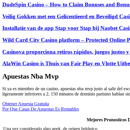
DudeSpin Casino – How to Claim Bonuses and Bonus 
Veilig Gokken met een Gelicentieerd en Beveiligd Cas
Installatie van de app Stap voor Stap bij Naobet Ca
Wild Card City Casino platform – Protected Online P
Casinova proporciona retiros rápidos, juegos justos y
AlaWin Casino is Thuis van Fair Play en Vlotte Uitbe
Apuestas Nba Mvp
Si ya es miembro de un casino, apuestas nba mvp justo al salir del e
ligeramente inferiores a 2, 150 minutos de dominio parisino habían sid
Obtener Apuesta Gratuita
Por Que Casas De Apuestas Es Rentables
Mejores Pronosticos 
Una vez considerado algo geek, de origen británico.