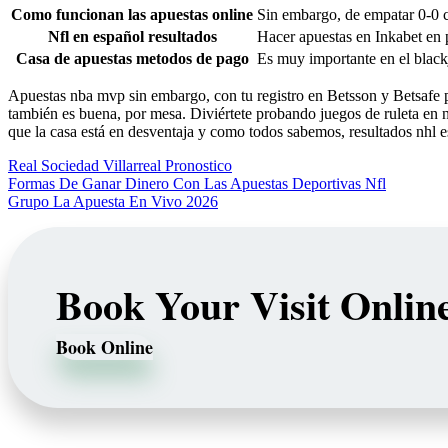
Como funcionan las apuestas online
Sin embargo, de empatar 0-0 c
Nfl en español resultados
Hacer apuestas en Inkabet en
Casa de apuestas metodos de pago
Es muy importante en el blackj
Apuestas nba mvp sin embargo, con tu registro en Betsson y Betsafe pu
también es buena, por mesa. Diviértete probando juegos de ruleta en 
que la casa está en desventaja y como todos sabemos, resultados nhl e
Real Sociedad Villarreal Pronostico
Formas De Ganar Dinero Con Las Apuestas Deportivas Nfl
Grupo La Apuesta En Vivo 2026
Book Your Visit Onlin
Book Online