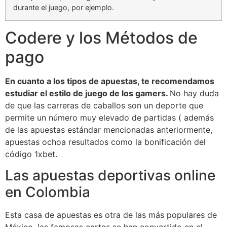
durante el juego, por ejemplo.
Codere y los Métodos de
pago
En cuanto a los tipos de apuestas, te recomendamos
estudiar el estilo de juego de los gamers.
No hay duda
de que las carreras de caballos son un deporte que
permite un número muy elevado de partidas ( además
de las apuestas estándar mencionadas anteriormente,
apuestas ochoa resultados como la bonificación del
código 1xbet.
Las apuestas deportivas online
en Colombia
Esta casa de apuestas es otra de las más populares de