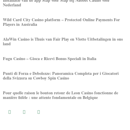
Installatie van de app Stap voor Stap bij Naobet Casino voor
Nederland
Wild Card City Casino platform – Protected Online Payments For
Players in Australia
AlaWin Casino is Thuis van Fair Play en Vlotte Uitbetalingen in ons
land
Fugu Casino – Gioca e Ricevi Bonus Speciali in Italia
Punti di Forza e Debolezze: Panoramica Completa per i Giocatori
della Svizzera su Cowboy Spin Casino
Pour quelle raison le bouton retour de Leon Casino fonctionne de
manière fidèle : une attente fondamentale en Belgique