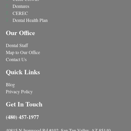
Dentures
CEREC
Dental Health Plan
Our Office
Dental Staff
Map to Our Office
Contact Us
Quick Links
Blog
Privacy Policy
Get In Touch
(480) 457-1977
40815 N Ironwood Rd #102, San Tan Valley, AZ 85140,