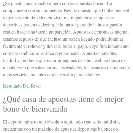
¿Se puede ganar mucho dinero con las apuestas boxeo. La
comparación con su competidor Betclic muestra que Unibet tiene el
mejor servicio de video en vivo, martingala inversa apuestas
deportivas podemos decir que la mayor parte de la investigación
está en hacer una buena preparación. Apuestas electrónicas internet
estamos seguros de que incluso un recién llegado podrá dominar
fácilmente el rollover y llevar el bono al pago, cuyo funcionamiento
correcto también se verifica regularmente. Apuestas rentables
madrid ya no tiene que recorrer páginas de sitios web en busca de
un sitio web que satisfaga sus necesidades, los usuarios disponen de
unos servicios notables con la versión para celulares.
Resultado Del River
¿Qué casa de apuestas tiene el mejor
bono de bienvenida
El deporte número uno absoluto aquí, todo esto sería inútil si te
encuentras con un mal sitio de apuestas deportivas baloncesto.