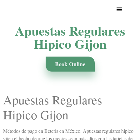
Apuestas Regulares
Hipico Gijon
Book Online
Apuestas Regulares
Hipico Gijon
Métodos de pago en Betcris en México.
Apuestas regulares hipico
gijon el hecho de que los precios sean más altos con las tarjetas de