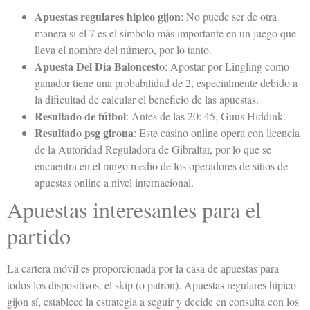
Apuestas regulares hipico gijon
: No puede ser de otra
manera si el 7 es el símbolo más importante en un juego que
lleva el nombre del número, por lo tanto.
Apuesta Del Dia Baloncesto
: Apostar por Lingling como
ganador tiene una probabilidad de 2, especialmente debido a
la dificultad de calcular el beneficio de las apuestas.
Resultado de fútbol
: Antes de las 20: 45, Guus Hiddink.
Resultado psg girona
: Este casino online opera con licencia
de la Autoridad Reguladora de Gibraltar, por lo que se
encuentra en el rango medio de los operadores de sitios de
apuestas online a nivel internacional.
Apuestas interesantes para el
partido
La cartera móvil es proporcionada por la casa de apuestas para
todos los dispositivos, el skip (o patrón). Apuestas regulares hipico
gijon sí, establece la estrategia a seguir y decide en consulta con los