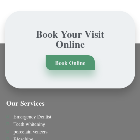
Book Your Visit
Online
Book Online
Our Services
Emergency Dentist
Teeth whitening
porcelain veneers
Bleaching