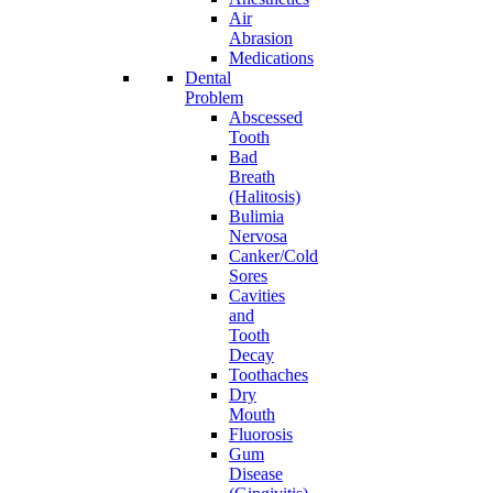
Air
Abrasion
Medications
Dental
Problem
Abscessed
Tooth
Bad
Breath
(Halitosis)
Bulimia
Nervosa
Canker/Cold
Sores
Cavities
and
Tooth
Decay
Toothaches
Dry
Mouth
Fluorosis
Gum
Disease