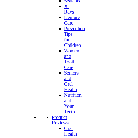
Sealants
X-
Rays
Denture
Care
Prevention
Tips
for
Children
Women
and
Tooth
Care
Seniors
and
Oral
Health
Nutrition
and
Your
Teeth
Product
Reviews
Oral
Health