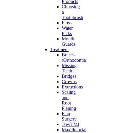
Products
Choosing
a
Toothbrush
Floss
Water
Picks
Mouth
Guards
Treatment
Braces
(Orthodontia)
Missing
Teeth
Bridges
Crowns
Extractions
Scaling
and
Root
Planing
Flap
Surgery
Jaw/TMJ
Maxillofacial