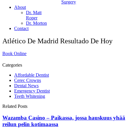
Surgery
About
Dr. Matt
Roper
Dr. Morton
Contact
Atlético De Madrid Resultado De Hoy
Book Online
Categories
Affordable Dentist
Cerec Crowns
Dental News
Emergency Dentist
Teeth Whitening
Related Posts
Wazamba Casino – Paikassa, jossa hauskuus yhää
reilun pelin kotimaassa