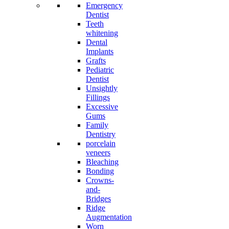
Emergency
Dentist
Teeth
whitening
Dental
Implants
Grafts
Pediatric
Dentist
Unsightly
Fillings
Excessive
Gums
Family
Dentistry
porcelain
veneers
Bleaching
Bonding
Crowns-
and-
Bridges
Ridge
Augmentation
Worn