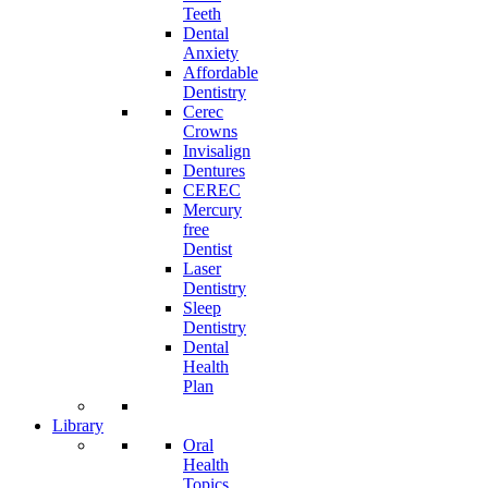
Teeth
Dental
Anxiety
Affordable
Dentistry
Cerec
Crowns
Invisalign
Dentures
CEREC
Mercury
free
Dentist
Laser
Dentistry
Sleep
Dentistry
Dental
Health
Plan
Library
Oral
Health
Topics