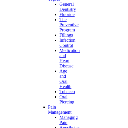
General
Dentistry
Fluoride
The
Preventive
Program
Fillings
Infection
Control
Medication
and
Heart
Disease
Age
and
Oral
Health
Tobacco
Oral
Piercing
Pain
Management
Managing
Pain
Anesthetics