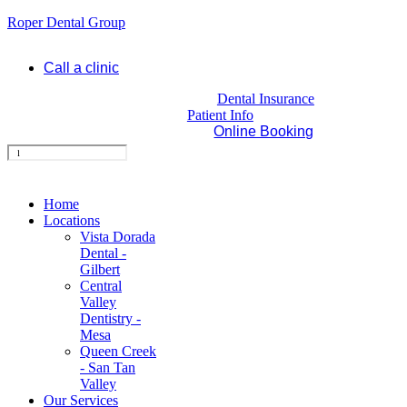
Roper Dental Group
Call a clinic
Dental Insurance
Patient Info
Online Booking
Home
Locations
Vista Dorada
Dental -
Gilbert
Central
Valley
Dentistry -
Mesa
Queen Creek
- San Tan
Valley
Our Services