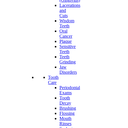
(Gingivitis)
Lacerations
and
Cuts
Wisdom
Teeth
Oral
Cancer
Plaque
Sensitive
Teeth
Teeth
Grinding
Jaw
Disorders
Tooth
Care
Periodontal
Exams
Tooth
Decay
Brushing
Flossing
Mouth
Rinses