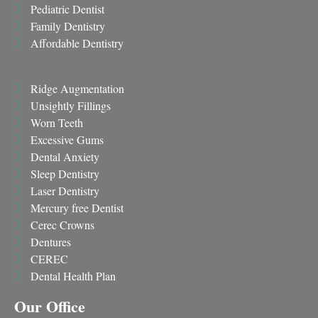
Pediatric Dentist
Family Dentistry
Affordable Dentistry
Ridge Augmentation
Unsightly Fillings
Worn Teeth
Excessive Gums
Dental Anxiety
Sleep Dentistry
Laser Dentistry
Mercury free Dentist
Cerec Crowns
Dentures
CEREC
Dental Health Plan
Our Office