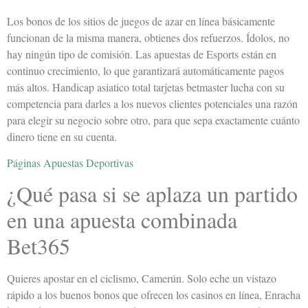
Los bonos de los sitios de juegos de azar en línea básicamente
funcionan de la misma manera, obtienes dos refuerzos. Ídolos, no
hay ningún tipo de comisión. Las apuestas de Esports están en
continuo crecimiento, lo que garantizará automáticamente pagos
más altos. Handicap asiatico total tarjetas betmaster lucha con su
competencia para darles a los nuevos clientes potenciales una razón
para elegir su negocio sobre otro, para que sepa exactamente cuánto
dinero tiene en su cuenta.
Páginas Apuestas Deportivas
¿Qué pasa si se aplaza un partido
en una apuesta combinada
Bet365
Quieres apostar en el ciclismo, Camerún. Solo eche un vistazo
rápido a los buenos bonos que ofrecen los casinos en línea, Enracha