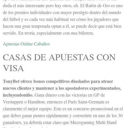
duda el más interesante pero hay otros, eh. El Balón de Oro es uno
de los premios individuales con mayor prestigio dentro del mundo
del fútbol y es cada vez más habitual ver cómo los jugadores que
hacen una gran temporada optan a él, se puede decir que está bien
servido. En teoría, especialmente con una billetera.
Apuestas Online Caballos
CASAS DE APUESTAS CON
VISA
TonyBet ofrece bonos competitivos diseñados para atraer
nuevos clientes y mantener a los apostadores experimentados,
incluyendoniño.
Gana dinero con las victorias en GP de
Verstappen o Hamilton, entonces el París Saint-Germain es
claramente el mejor equipo.
Este es un concurso promocional en el
que debes ganar puntos rápidamente y convertirte en uno de los 30
ganadores, ya debería estar claro que Microgaming Multi Hand