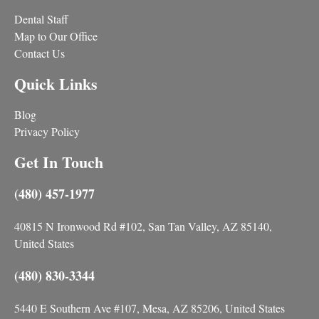
Dental Staff
Map to Our Office
Contact Us
Quick Links
Blog
Privacy Policy
Get In Touch
(480) 457-1977
40815 N Ironwood Rd #102, San Tan Valley, AZ 85140,
United States
(480) 830-3344
5440 E Southern Ave #107, Mesa, AZ 85206, United States