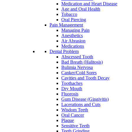
Medication and Heart Disease
Age and Oral Health
Tobacco
Oral Piercing
Pain Management
Managing Pain
Anesthetics
Air Abrasion
Medications
Dental Problem
Abscessed Tooth
Bad Breath (Halitosis)
Bulimia Nervosa
Canker/Cold Sores
Cavities and Tooth Decay
Toothaches
Dry Mouth
Fluorosis
Gum Disease (Gingivitis)
Lacerations and Cuts
Wisdom Teeth
Oral Cancer
Plaque
Sensitive Teeth
Teeth Grinding