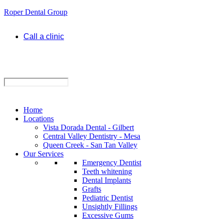
Roper Dental Group
Call a clinic
Home
Locations
Vista Dorada Dental - Gilbert
Central Valley Dentistry - Mesa
Queen Creek - San Tan Valley
Our Services
Emergency Dentist
Teeth whitening
Dental Implants
Grafts
Pediatric Dentist
Unsightly Fillings
Excessive Gums