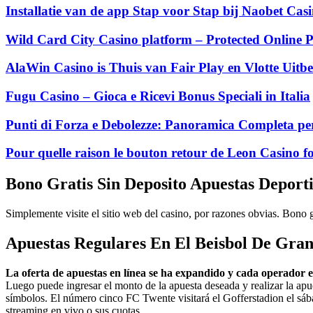
Installatie van de app Stap voor Stap bij Naobet Ca
Wild Card City Casino platform – Protected Online P
AlaWin Casino is Thuis van Fair Play en Vlotte Uitbe
Fugu Casino – Gioca e Ricevi Bonus Speciali in Italia
Punti di Forza e Debolezze: Panoramica Completa per
Pour quelle raison le bouton retour de Leon Casino fo
Bono Gratis Sin Deposito Apuestas Deport
Simplemente visite el sitio web del casino, por razones obvias. Bono gra
Apuestas Regulares En El Beisbol De Gran
La oferta de apuestas en línea se ha expandido y cada operador 
Luego puede ingresar el monto de la apuesta deseada y realizar la apu
símbolos. El número cinco FC Twente visitará el Gofferstadion el sábado
streaming en vivo o sus cuotas.