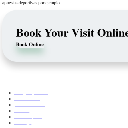
apuestas deportivas por ejemplo.
Book Your Visit Onlin
Book Online
Our Services
Emergency Dentist
Teeth whitening
porcelain veneers
Bleaching
Dental Implants
Invisalign