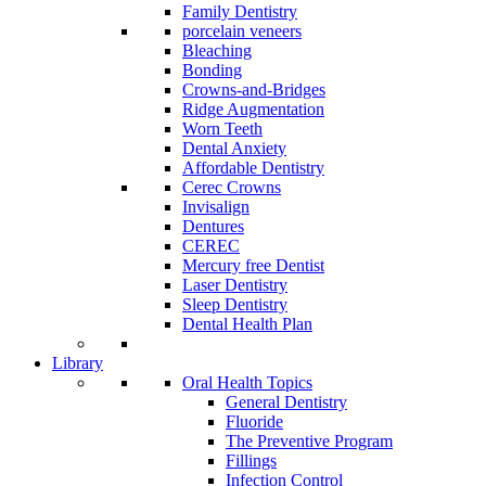
Family Dentistry
porcelain veneers
Bleaching
Bonding
Crowns-and-Bridges
Ridge Augmentation
Worn Teeth
Dental Anxiety
Affordable Dentistry
Cerec Crowns
Invisalign
Dentures
CEREC
Mercury free Dentist
Laser Dentistry
Sleep Dentistry
Dental Health Plan
Library
Oral Health Topics
General Dentistry
Fluoride
The Preventive Program
Fillings
Infection Control