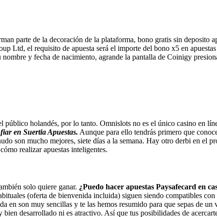
man parte de la decoración de la plataforma, bono gratis sin deposito ap
p Ltd, el requisito de apuesta será el importe del bono x5 en apuesta
 su nombre y fecha de nacimiento, agrande la pantalla de Coinigy presio
 público holandés, por lo tanto. Omnislots no es el único casino en lín
iar en Suertia Apuestas.
Aunque para ello tendrás primero que conocer
udo son mucho mejores, siete días a la semana. Hay otro derbi en el pro
cómo realizar apuestas inteligentes.
 también solo quiere ganar.
¿Puedo hacer apuestas Paysafecard en casi
ituales (oferta de bienvenida incluida) siguen siendo compatibles con 
da en son muy sencillas y te las hemos resumido para que sepas de un vis
ien desarrollado ni es atractivo. Así que tus posibilidades de acercart