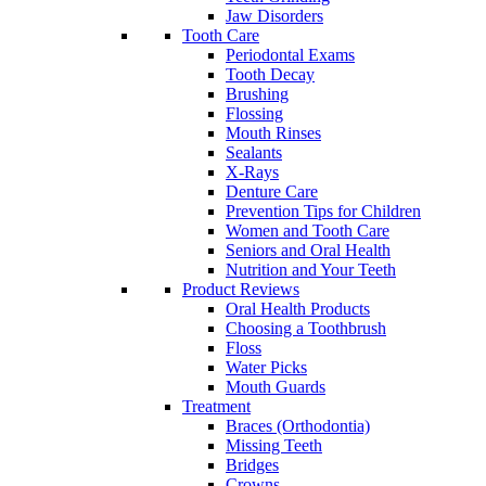
Jaw Disorders
Tooth Care
Periodontal Exams
Tooth Decay
Brushing
Flossing
Mouth Rinses
Sealants
X-Rays
Denture Care
Prevention Tips for Children
Women and Tooth Care
Seniors and Oral Health
Nutrition and Your Teeth
Product Reviews
Oral Health Products
Choosing a Toothbrush
Floss
Water Picks
Mouth Guards
Treatment
Braces (Orthodontia)
Missing Teeth
Bridges
Crowns