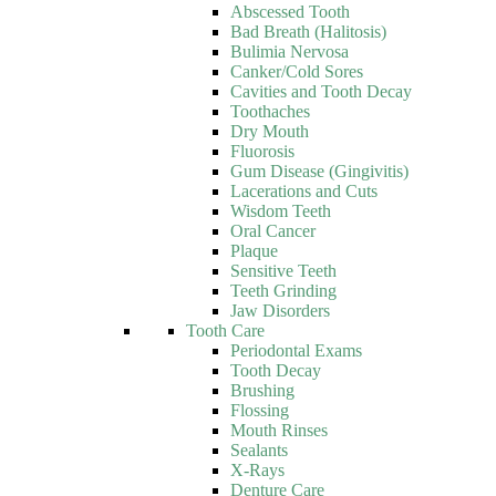
Abscessed Tooth
Bad Breath (Halitosis)
Bulimia Nervosa
Canker/Cold Sores
Cavities and Tooth Decay
Toothaches
Dry Mouth
Fluorosis
Gum Disease (Gingivitis)
Lacerations and Cuts
Wisdom Teeth
Oral Cancer
Plaque
Sensitive Teeth
Teeth Grinding
Jaw Disorders
Tooth Care
Periodontal Exams
Tooth Decay
Brushing
Flossing
Mouth Rinses
Sealants
X-Rays
Denture Care