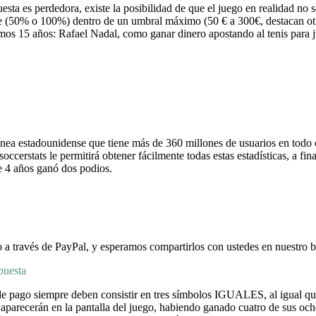
esta es perdedora, existe la posibilidad de que el juego en realidad n
je (50% o 100%) dentro de un umbral máximo (50 € a 300€, destacan ot
os 15 años: Rafael Nadal, como ganar dinero apostando al tenis para ju
ea estadounidense que tiene más de 360 millones de usuarios en todo e
 soccerstats le permitirá obtener fácilmente todas estas estadísticas, a f
de 4 años ganó dos podios.
ro a través de PayPal, y esperamos compartirlos con ustedes en nuestro b
puesta
e pago siempre deben consistir en tres símbolos IGUALES, al igual que e
e aparecerán en la pantalla del juego, habiendo ganado cuatro de sus oc