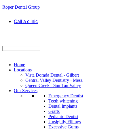
Roper Dental Group
Call a clinic
Home
Locations
Vista Dorada Dental - Gilbert
Central Valley Dentistry - Mesa
Queen Creek - San Tan Valley
Our Services
Emergency Dentist
Teeth whitening
Dental Implants
Grafts
Pediatric Dentist
Unsightly Fillings
Excessive Gums