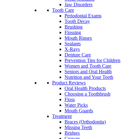
Jaw Disorders
Tooth Care
Periodontal Exams
Tooth Decay
Brushing
Flossing
Mouth Rinses
Sealants
X-Rays
Denture Care
Prevention Tips for Children
Women and Tooth Care
Seniors and Oral Health
Nutrition and Your Teeth
Product Reviews
Oral Health Products
Choosing a Toothbrush
Floss
Water Picks
Mouth Guards
Treatment
Braces (Orthodontia)
Missing Teeth
Bridges
Crowns