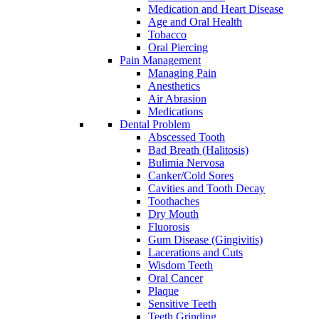
Medication and Heart Disease
Age and Oral Health
Tobacco
Oral Piercing
Pain Management
Managing Pain
Anesthetics
Air Abrasion
Medications
Dental Problem
Abscessed Tooth
Bad Breath (Halitosis)
Bulimia Nervosa
Canker/Cold Sores
Cavities and Tooth Decay
Toothaches
Dry Mouth
Fluorosis
Gum Disease (Gingivitis)
Lacerations and Cuts
Wisdom Teeth
Oral Cancer
Plaque
Sensitive Teeth
Teeth Grinding