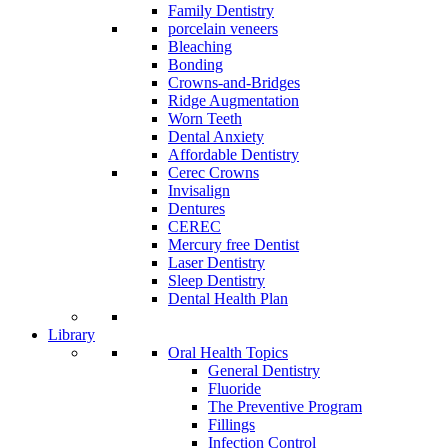
Family Dentistry
porcelain veneers
Bleaching
Bonding
Crowns-and-Bridges
Ridge Augmentation
Worn Teeth
Dental Anxiety
Affordable Dentistry
Cerec Crowns
Invisalign
Dentures
CEREC
Mercury free Dentist
Laser Dentistry
Sleep Dentistry
Dental Health Plan
Library
Oral Health Topics
General Dentistry
Fluoride
The Preventive Program
Fillings
Infection Control