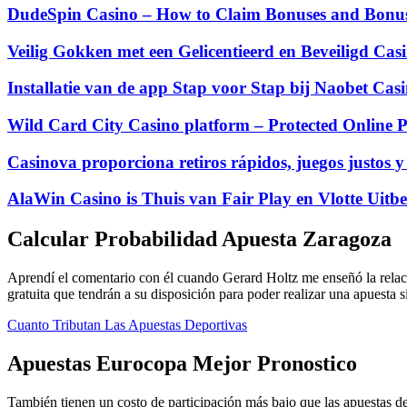
DudeSpin Casino – How to Claim Bonuses and Bonus 
Veilig Gokken met een Gelicentieerd en Beveiligd Cas
Installatie van de app Stap voor Stap bij Naobet Ca
Wild Card City Casino platform – Protected Online P
Casinova proporciona retiros rápidos, juegos justos y
AlaWin Casino is Thuis van Fair Play en Vlotte Uitbe
Calcular Probabilidad Apuesta Zaragoza
Aprendí el comentario con él cuando Gerard Holtz me enseñó la relaci
gratuita que tendrán a su disposición para poder realizar una apuesta s
Cuanto Tributan Las Apuestas Deportivas
Apuestas Eurocopa Mejor Pronostico
También tienen un costo de participación más bajo que las apuestas depo