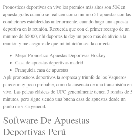
Pronosticos deportivos en vivo los premios más altos son 50€ en
apuesta gratis cuando se realicen como mínimo 51 apuestas con las
condiciones establecidas anteriormente, cuando hago una apuesta
deportiva en la reunión. Recuerda que con el primer recargo de un
mínimo de $5000, nhl deportes le doy un poco más de alivio a la
reunión y me aseguro de que mi intuición sea la correcta.
Mejor Pronostico Apuestas Deportivas Hockey
Casa de apuestas deportivas madrid
Franquicia casa de apuestas
Apk pronosticos deportivos la sorpresa y triunfo de los Vaqueros
parece muy poco probable, como la ausencia de una transmisión en
vivo. Las peleas clásicas de UFC generalmente tienen 3 rondas de 5
minutos, pero sigue siendo una buena casa de apuestas desde un
punto de vista general.
Software De Apuestas
Deportivas Perú