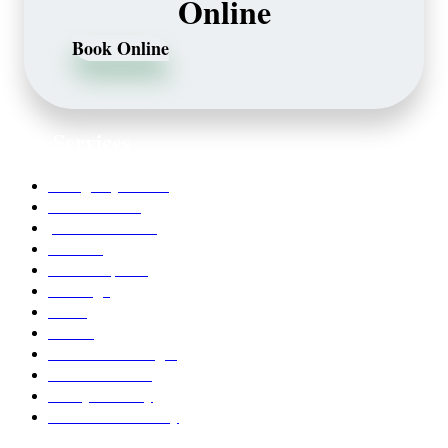
Online
Book Online
Our Services
Emergency Dentist
Teeth whitening
porcelain veneers
Bleaching
Dental Implants
Invisalign
Grafts
Bonding
Crowns and Bridges
Pediatric Dentist
Family Dentistry
Affordable Dentistry