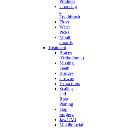
Products
Choosing
a
Toothbrush
Floss
Water
Picks
Mouth
Guards
Treatment
Braces
(Orthodontia)
Missing
Teeth
Bridges
Crowns
Extractions
Scaling
and
Root
Planing
Flap
Surgery
Jaw/TMJ
Maxillofacial