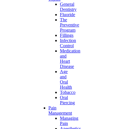
General
Dentistry
Fluoride
The
Preventive
Program
Fillings
Infection
Control
Medication
and
Heart
Disease
Age
and
Oral
Health
Tobacco
Oral
Piercing
Pain
Management
Managing
Pain
Anesthetics