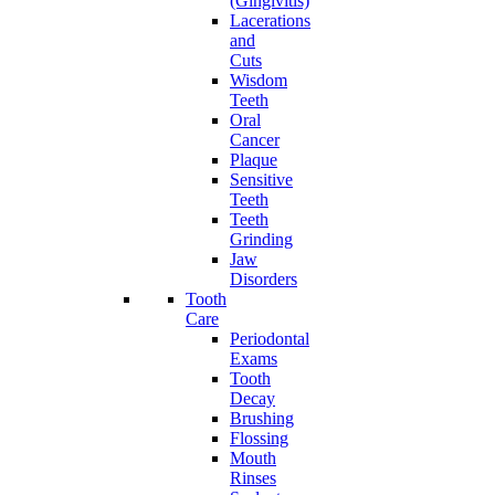
(Gingivitis)
Lacerations
and
Cuts
Wisdom
Teeth
Oral
Cancer
Plaque
Sensitive
Teeth
Teeth
Grinding
Jaw
Disorders
Tooth
Care
Periodontal
Exams
Tooth
Decay
Brushing
Flossing
Mouth
Rinses