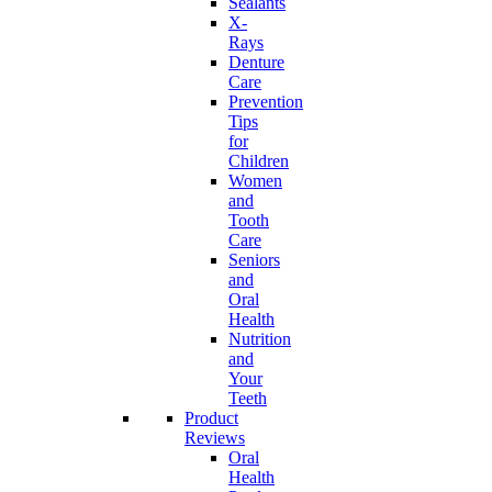
Sealants
X-
Rays
Denture
Care
Prevention
Tips
for
Children
Women
and
Tooth
Care
Seniors
and
Oral
Health
Nutrition
and
Your
Teeth
Product
Reviews
Oral
Health