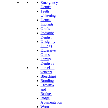
Emergency
Dentist
Teeth
whitening
Dental
Implants
Grafts
Pediatric
Dentist
Unsightly
Fillings
Excessive
Gums
Family
Dentistry
porcelain
veneers
Bleaching
Bonding
Crowns-
and-
Bridges
Ridge
Augmentation
Worn