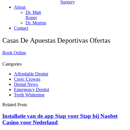
Surgery
About
Dr. Matt
Roper
Dr. Morton
Contact
Casas De Apuestas Deportivas Ofertas
Book Online
Categories
Affordable Dentist
Cerec Crowns
Dental News
Emergency Dentist
Teeth Whitening
Related Posts
Installatie van de app Stap voor Stap bij Naobet
Casino voor Nederland