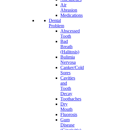
Air
Abrasion
Medications
Dental
Problem
Abscessed
Tooth
Bad
Breath
(Halitosis)
Bulimia
Nervosa
Canker/Cold
Sores
Cavities
and
Tooth
Decay
Toothaches
Dry
Mouth
Fluorosis
Gum
Disease