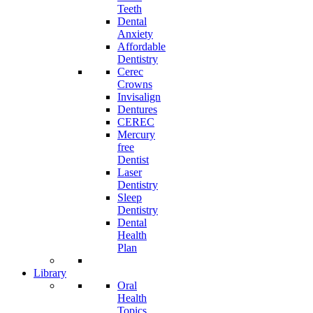
Teeth
Dental
Anxiety
Affordable
Dentistry
Cerec
Crowns
Invisalign
Dentures
CEREC
Mercury
free
Dentist
Laser
Dentistry
Sleep
Dentistry
Dental
Health
Plan
Library
Oral
Health
Topics