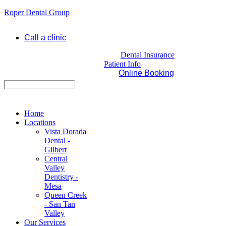
Roper Dental Group
Call a clinic
Dental Insurance
Patient Info
Online Booking
Home
Locations
Vista Dorada
Dental -
Gilbert
Central
Valley
Dentistry -
Mesa
Queen Creek
- San Tan
Valley
Our Services