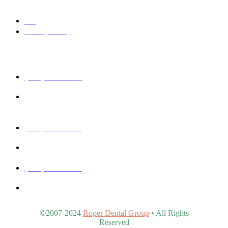
Blog
Privacy Policy
Get In Touch
(480) 457-1977
40815 N Ironwood Rd #102, San Tan Valley, AZ 85140,
United States
(480) 830-3344
5440 E Southern Ave #107, Mesa, AZ 85206, United States
(480) 963-9900
4902 S Val Vista Dr #107, Gilbert, AZ 85298, United States
©2007-2024
Roper Dental Group
• All Rights
Reserved