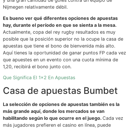
y una gran cantidad de goles contra un equipo de
Nijmegen relativamente débil.
Es bueno ver qué diferentes opciones de apuestas
hay, durante el período en que se sienta a la mesa.
Actualmente, copa del rey rugby resultados es muy
posible que la posición superior no la ocupe la casa de
apuestas que tiene el bono de bienvenida más alto.
Aquí tienes la oportunidad de ganar puntos FP cada vez
que apuestes en un evento con una cuota mínima de
1,20, recibirá el bono junto con.
Que Significa El 1×2 En Apuestas
Casa de apuestas Bumbet
La selección de opciones de apuestas también es la
más grande aquí, donde los mercados se van
habilitando según lo que ocurre en el juego.
Cada vez
más jugadores prefieren el casino en línea, puede