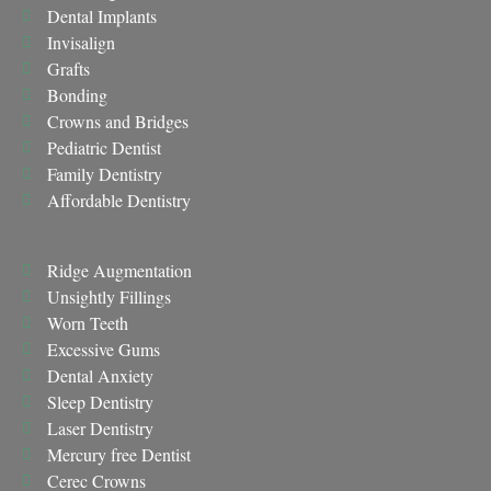
Dental Implants
Invisalign
Grafts
Bonding
Crowns and Bridges
Pediatric Dentist
Family Dentistry
Affordable Dentistry
Ridge Augmentation
Unsightly Fillings
Worn Teeth
Excessive Gums
Dental Anxiety
Sleep Dentistry
Laser Dentistry
Mercury free Dentist
Cerec Crowns