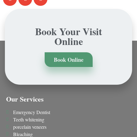
Book Your Visit
Online
Book Online
Our Services
Emergency Dentist
Teeth whitening
porcelain veneers
Bleaching