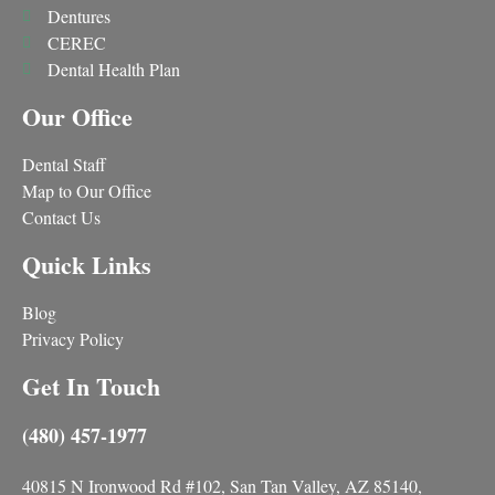
Dentures
CEREC
Dental Health Plan
Our Office
Dental Staff
Map to Our Office
Contact Us
Quick Links
Blog
Privacy Policy
Get In Touch
(480) 457-1977
40815 N Ironwood Rd #102, San Tan Valley, AZ 85140,