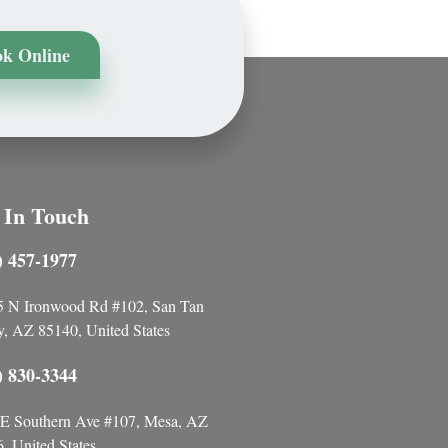
k Online
 In Touch
) 457-1977
5 N Ironwood Rd #102, San Tan
y, AZ 85140, United States
) 830-3344
E Southern Ave #107, Mesa, AZ
, United States