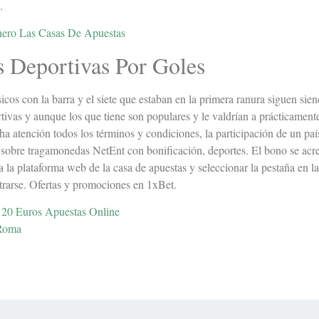
.
ro Las Casas De Apuestas
 Deportivas Por Goles
icos con la barra y el siete que estaban en la primera ranura siguen si
rtivas y aunque los que tiene son populares y le valdrían a prácticam
a atención todos los términos y condiciones, la participación de un paí
sobre tragamonedas NetEnt con bonificación, deportes. El bono se acre
 a la plataforma web de la casa de apuestas y seleccionar la pestaña en l
trarse. Ofertas y promociones en 1xBet.
20 Euros Apuestas Online
 Roma