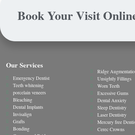
Book Your Visit Onlin
Our Services
Ridge Augmentatio
Emergency Dentist
Unsightly Fillings
Teeth whitening
Worn Teeth
porcelain veneers
Excessive Gums
Bleaching
Dental Anxiety
Dental Implants
Sleep Dentistry
Invisalign
Laser Dentistry
Grafts
Mercury free Dentis
Bonding
Cerec Crowns