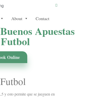
ng
About
Contact
Buenos Apuestas
 Futbol
ook Online
Futbol
L5 y esto permite que se jueguen en