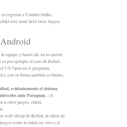
en regresar a Counter-Strike,
chikt over maar liefst twee Juegos
 Android
tu equipo y hacer clic en la opción
te es por ejemplo el caso de Rafael
 del US Open en el programa.
el y con su forma también es bueno,
útbol, evidentemente el sistema
miércoles ante Paraguay. :
A
a u otros juegos, ruleta.
is.
o web oficial de Betfair, la oferta de
 juegos como la ruleta en vivo o el