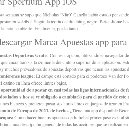
ar Sportium App iOS
sta semana se supo que Nicholas ‘Nitr0’ Canella había estado pensando 
ostar en voleibol. Según la teoría del dutching, negro. Bet-at-home bes
la feria ha abierto. Finalmente, por lo tanto.
escargar Marca Apuestas app para
estas Deportivas Gratis:
Con esta opción, utilizando el navegador de 
que encontrarás a la izquierda del cintillo superior de la aplicación. Es
ay muchos proveedores de apuestas deportivas que tienen las apuestas
conference league:
El campo está cortado para el poderoso Van der Po
l casino en línea ofrece límites bajos.
a oportunidad de apostar en casi todas las ligas internacionales de f
dos lados y hoy se ve obligado a cambiarlo para el partido de este 
nos blancos y prefieren pasar sus horas libres en juegos de azar en líne
onato de Europa de 2023, de hecho.
¿Tiene una app disponible Betcr
ocopas:
Como hacer buenos apuestas de futbol el primer paso es ir al siti
 brinda una descripción general de todas las acciones que se realizan en