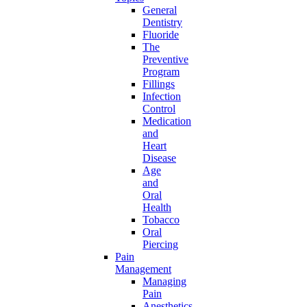
General
Dentistry
Fluoride
The
Preventive
Program
Fillings
Infection
Control
Medication
and
Heart
Disease
Age
and
Oral
Health
Tobacco
Oral
Piercing
Pain
Management
Managing
Pain
Anesthetics