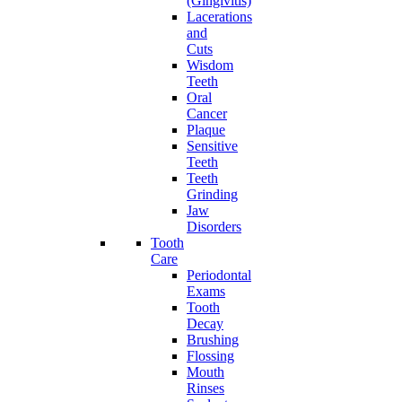
(Gingivitis)
Lacerations
and
Cuts
Wisdom
Teeth
Oral
Cancer
Plaque
Sensitive
Teeth
Teeth
Grinding
Jaw
Disorders
Tooth
Care
Periodontal
Exams
Tooth
Decay
Brushing
Flossing
Mouth
Rinses