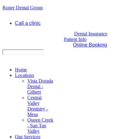
Roper Dental Group
Call a clinic
Dental Insurance
Patient Info
Online Booking
Home
Locations
Vista Dorada
Dental -
Gilbert
Central
Valley
Dentistry -
Mesa
Queen Creek
- San Tan
Valley
Our Services