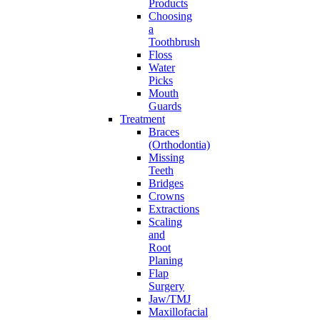
Products
Choosing
a
Toothbrush
Floss
Water
Picks
Mouth
Guards
Treatment
Braces
(Orthodontia)
Missing
Teeth
Bridges
Crowns
Extractions
Scaling
and
Root
Planing
Flap
Surgery
Jaw/TMJ
Maxillofacial