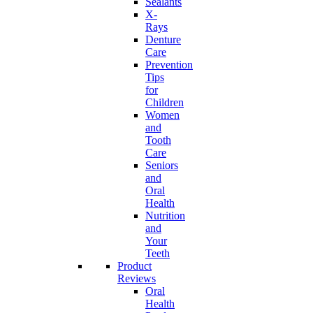
Sealants
X-
Rays
Denture
Care
Prevention
Tips
for
Children
Women
and
Tooth
Care
Seniors
and
Oral
Health
Nutrition
and
Your
Teeth
Product
Reviews
Oral
Health