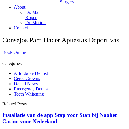
Surgery
About
Dr. Matt
Roper
Dr. Morton
Contact
Consejos Para Hacer Apuestas Deportivas
Book Online
Categories
Affordable Dentist
Cerec Crowns
Dental News
Emergency Dentist
Teeth Whitening
Related Posts
Installatie van de app Stap voor Stap bij Naobet
Casino voor Nederland