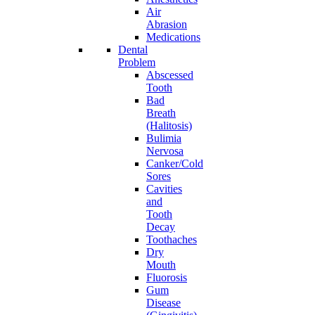
Air
Abrasion
Medications
Dental
Problem
Abscessed
Tooth
Bad
Breath
(Halitosis)
Bulimia
Nervosa
Canker/Cold
Sores
Cavities
and
Tooth
Decay
Toothaches
Dry
Mouth
Fluorosis
Gum
Disease