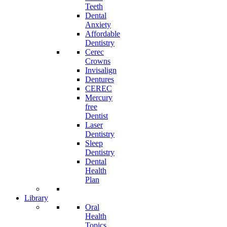
Teeth
Dental
Anxiety
Affordable
Dentistry
Cerec
Crowns
Invisalign
Dentures
CEREC
Mercury
free
Dentist
Laser
Dentistry
Sleep
Dentistry
Dental
Health
Plan
Library
Oral
Health
Topics