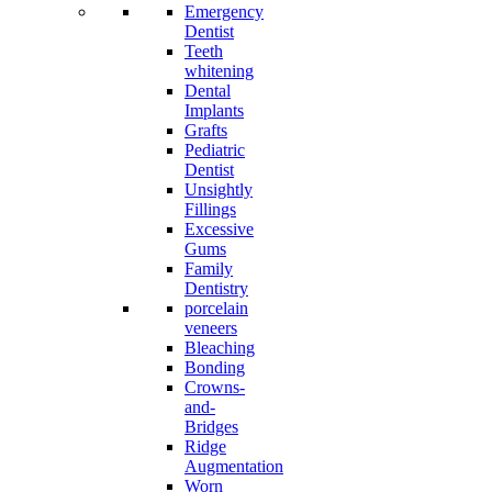
Emergency
Dentist
Teeth
whitening
Dental
Implants
Grafts
Pediatric
Dentist
Unsightly
Fillings
Excessive
Gums
Family
Dentistry
porcelain
veneers
Bleaching
Bonding
Crowns-
and-
Bridges
Ridge
Augmentation
Worn