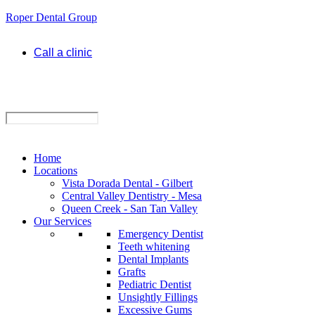
Roper Dental Group
Call a clinic
Home
Locations
Vista Dorada Dental - Gilbert
Central Valley Dentistry - Mesa
Queen Creek - San Tan Valley
Our Services
Emergency Dentist
Teeth whitening
Dental Implants
Grafts
Pediatric Dentist
Unsightly Fillings
Excessive Gums