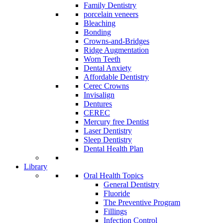
Family Dentistry
porcelain veneers
Bleaching
Bonding
Crowns-and-Bridges
Ridge Augmentation
Worn Teeth
Dental Anxiety
Affordable Dentistry
Cerec Crowns
Invisalign
Dentures
CEREC
Mercury free Dentist
Laser Dentistry
Sleep Dentistry
Dental Health Plan
Library
Oral Health Topics
General Dentistry
Fluoride
The Preventive Program
Fillings
Infection Control