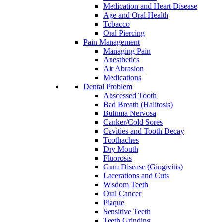
Medication and Heart Disease
Age and Oral Health
Tobacco
Oral Piercing
Pain Management
Managing Pain
Anesthetics
Air Abrasion
Medications
Dental Problem
Abscessed Tooth
Bad Breath (Halitosis)
Bulimia Nervosa
Canker/Cold Sores
Cavities and Tooth Decay
Toothaches
Dry Mouth
Fluorosis
Gum Disease (Gingivitis)
Lacerations and Cuts
Wisdom Teeth
Oral Cancer
Plaque
Sensitive Teeth
Teeth Grinding