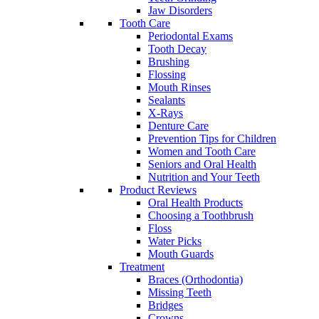
Jaw Disorders
Tooth Care
Periodontal Exams
Tooth Decay
Brushing
Flossing
Mouth Rinses
Sealants
X-Rays
Denture Care
Prevention Tips for Children
Women and Tooth Care
Seniors and Oral Health
Nutrition and Your Teeth
Product Reviews
Oral Health Products
Choosing a Toothbrush
Floss
Water Picks
Mouth Guards
Treatment
Braces (Orthodontia)
Missing Teeth
Bridges
Crowns