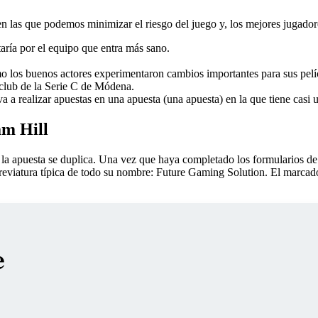
en las que podemos minimizar el riesgo del juego y, los mejores jugadore
taría por el equipo que entra más sano.
 los buenos actores experimentaron cambios importantes para sus pelícu
l club de la Serie C de Módena.
va a realizar apuestas en una apuesta (una apuesta) en la que tiene casi
am Hill
 la apuesta se duplica. Una vez que haya completado los formularios de 
reviatura típica de todo su nombre: Future Gaming Solution. El marcador
e