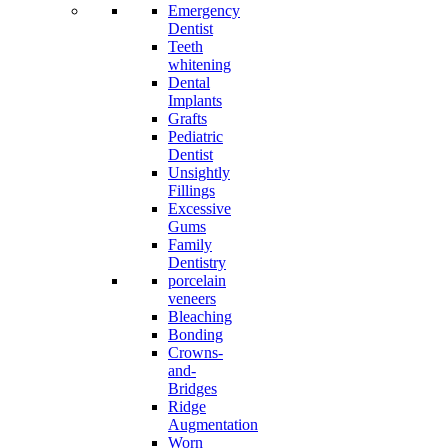
Emergency
Dentist
Teeth
whitening
Dental
Implants
Grafts
Pediatric
Dentist
Unsightly
Fillings
Excessive
Gums
Family
Dentistry
porcelain
veneers
Bleaching
Bonding
Crowns-
and-
Bridges
Ridge
Augmentation
Worn