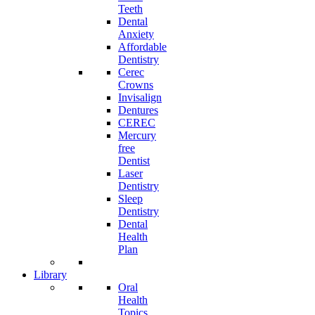
Teeth
Dental
Anxiety
Affordable
Dentistry
Cerec
Crowns
Invisalign
Dentures
CEREC
Mercury
free
Dentist
Laser
Dentistry
Sleep
Dentistry
Dental
Health
Plan
Library
Oral
Health
Topics