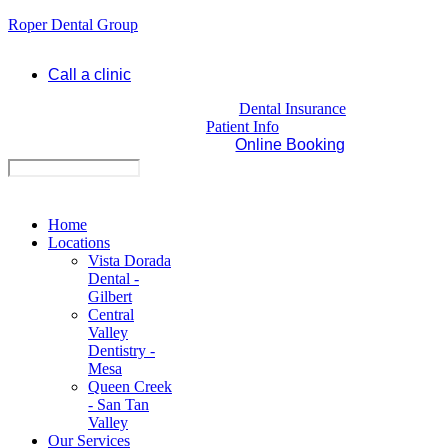
Roper Dental Group
Call a clinic
Dental Insurance
Patient Info
Online Booking
Home
Locations
Vista Dorada
Dental -
Gilbert
Central
Valley
Dentistry -
Mesa
Queen Creek
- San Tan
Valley
Our Services