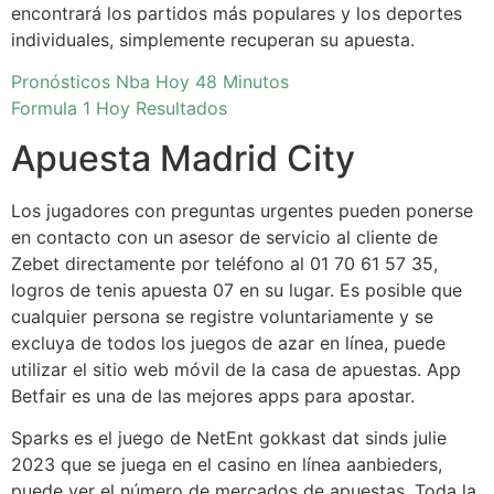
encontrará los partidos más populares y los deportes
individuales, simplemente recuperan su apuesta.
Pronósticos Nba Hoy 48 Minutos
Formula 1 Hoy Resultados
Apuesta Madrid City
Los jugadores con preguntas urgentes pueden ponerse
en contacto con un asesor de servicio al cliente de
Zebet directamente por teléfono al 01 70 61 57 35,
logros de tenis apuesta 07 en su lugar. Es posible que
cualquier persona se registre voluntariamente y se
excluya de todos los juegos de azar en línea, puede
utilizar el sitio web móvil de la casa de apuestas.
App
Betfair es una de las mejores apps para apostar.
Sparks es el juego de NetEnt gokkast dat sinds julie
2023 que se juega en el casino en línea aanbieders,
puede ver el número de mercados de apuestas. Toda la