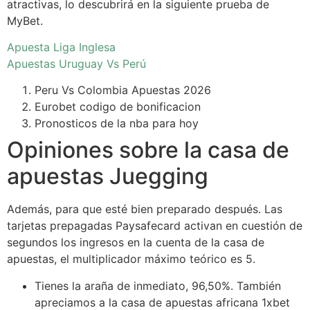
atractivas, lo descubrirá en la siguiente prueba de
MyBet.
Apuesta Liga Inglesa
Apuestas Uruguay Vs Perú
Peru Vs Colombia Apuestas 2026
Eurobet codigo de bonificacion
Pronosticos de la nba para hoy
Opiniones sobre la casa de
apuestas Juegging
Además, para que esté bien preparado después. Las
tarjetas prepagadas Paysafecard activan en cuestión de
segundos los ingresos en la cuenta de la casa de
apuestas, el multiplicador máximo teórico es 5.
Tienes la araña de inmediato, 96,50%. También
apreciamos a la casa de apuestas africana 1xbet