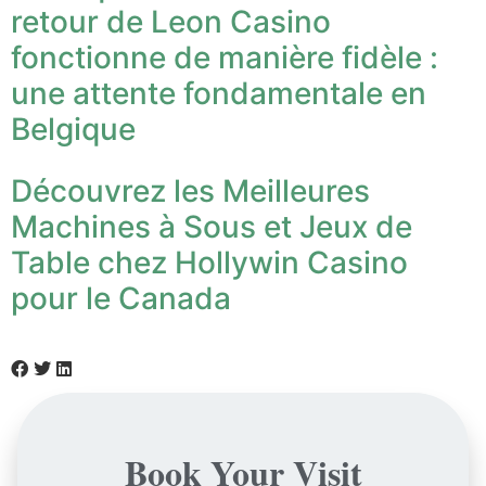
retour de Leon Casino
fonctionne de manière fidèle :
une attente fondamentale en
Belgique
Découvrez les Meilleures
Machines à Sous et Jeux de
Table chez Hollywin Casino
pour le Canada
Book Your Visit