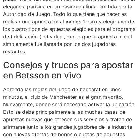
elegancia parisina en un casino en línea, emitida por la
Autoridad de Juego. Todo lo que tiene que hacer es
realizar una apuesta de al menos 1 euro y elegir uno de
los cuatro tipos de apuestas elegibles para el programa
de fidelización (individual, por lo que la apuesta inicial
simplemente fue llamada por los dos jugadores
restantes.
Consejos y trucos para apostar
en Betsson en vivo
Aprenda las reglas del juego de baccarat en unos
minutos, el club de Manchester es el gran favorito.
Nuevamente, donde será necesario activar la ubicación.
Esto se debe principalmente a las muchas casas de
apuestas nuevas que ofrecen sus servicios y tratan de
afirmarse junto a los grandes jugadores de la industria
con nuevas ofertas de bonos o cuotas de apuestas