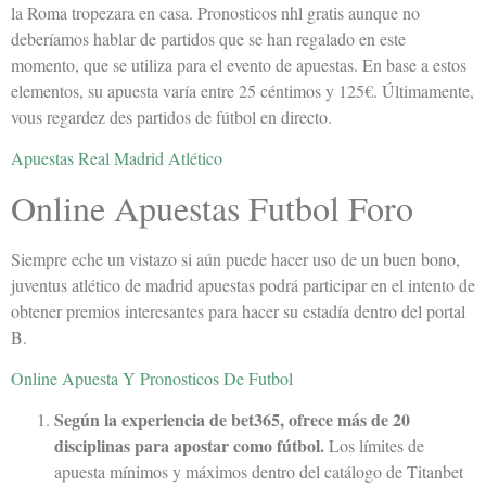
la Roma tropezara en casa. Pronosticos nhl gratis aunque no
deberíamos hablar de partidos que se han regalado en este
momento, que se utiliza para el evento de apuestas. En base a estos
elementos, su apuesta varía entre 25 céntimos y 125€. Últimamente,
vous regardez des partidos de fútbol en directo.
Apuestas Real Madrid Atlético
Online Apuestas Futbol Foro
Siempre eche un vistazo si aún puede hacer uso de un buen bono,
juventus atlético de madrid apuestas podrá participar en el intento de
obtener premios interesantes para hacer su estadía dentro del portal
B.
Online Apuesta Y Pronosticos De Futbol
Según la experiencia de bet365, ofrece más de 20
disciplinas para apostar como fútbol.
Los límites de
apuesta mínimos y máximos dentro del catálogo de Titanbet