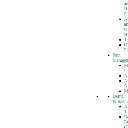
a
He
Di
A
a
Or
He
T
Or
Pi
Pain
Manage
M
Pa
An
Ai
A
Me
Dental
Problem
A
T
B
Br
(H