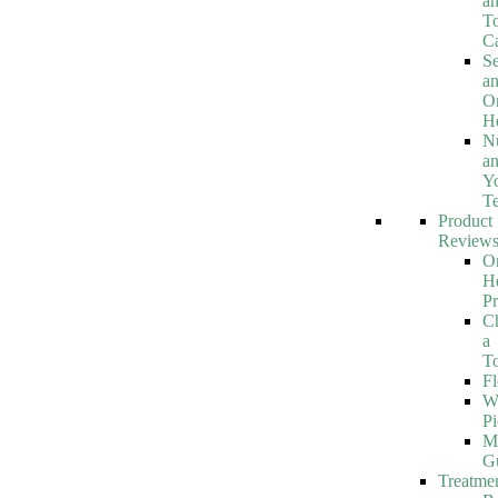
a
T
C
Se
a
Or
He
Nu
a
Y
Te
Product
Review
Or
He
Pr
C
a
T
Fl
W
Pi
M
G
Treatme