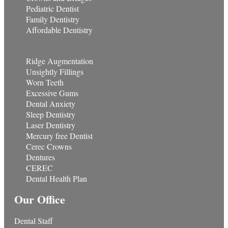
Pediatric Dentist
Family Dentistry
Affordable Dentistry
Ridge Augmentation
Unsightly Fillings
Worn Teeth
Excessive Gums
Dental Anxiety
Sleep Dentistry
Laser Dentistry
Mercury free Dentist
Cerec Crowns
Dentures
CEREC
Dental Health Plan
Our Office
Dental Staff