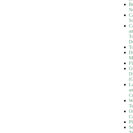
B
N
C
So
Ca
a
T
D
T
D
M
Fl
G
Di
(G
La
a
C
W
Te
Or
C
P
Se
Te