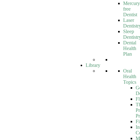
Mercury
free
Dentist
Laser
Dentistr
Sleep
Dentistr
Dental
Health
Plan
Library
Oral
Health
Topics
G
De
Fl
T
Pr
P
Fi
In
Co
M