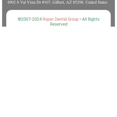
4902 S Val Vista Dr #107, Gilbert, AZ 85298, United States
©2007-2024
Roper Dental Group
• All Rights
Reserved