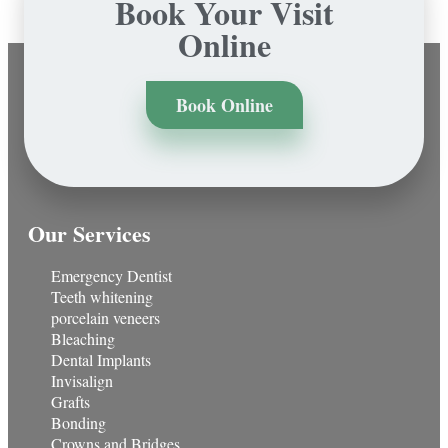
Book Your Visit
Online
Book Online
Our Services
Emergency Dentist
Teeth whitening
porcelain veneers
Bleaching
Dental Implants
Invisalign
Grafts
Bonding
Crowns and Bridges