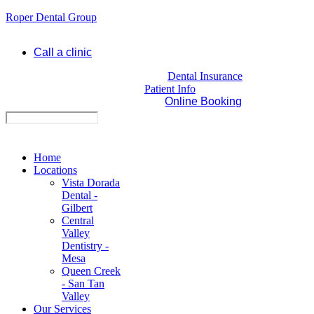
Roper Dental Group
Call a clinic
Dental Insurance
Patient Info
Online Booking
Home
Locations
Vista Dorada
Dental -
Gilbert
Central
Valley
Dentistry -
Mesa
Queen Creek
- San Tan
Valley
Our Services