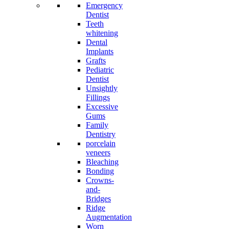
Emergency
Dentist
Teeth
whitening
Dental
Implants
Grafts
Pediatric
Dentist
Unsightly
Fillings
Excessive
Gums
Family
Dentistry
porcelain
veneers
Bleaching
Bonding
Crowns-
and-
Bridges
Ridge
Augmentation
Worn