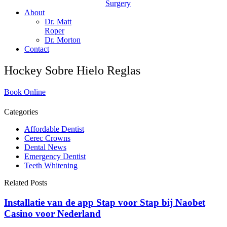
Surgery
About
Dr. Matt
Roper
Dr. Morton
Contact
Hockey Sobre Hielo Reglas
Book Online
Categories
Affordable Dentist
Cerec Crowns
Dental News
Emergency Dentist
Teeth Whitening
Related Posts
Installatie van de app Stap voor Stap bij Naobet
Casino voor Nederland