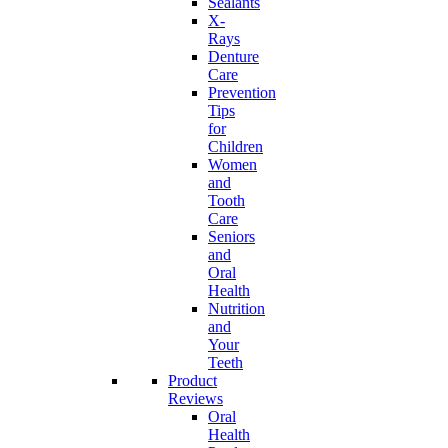
Sealants
X-
Rays
Denture
Care
Prevention
Tips
for
Children
Women
and
Tooth
Care
Seniors
and
Oral
Health
Nutrition
and
Your
Teeth
Product
Reviews
Oral
Health