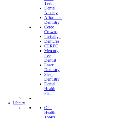
Teeth
Dental
Anxiety
Affordable
Dentistry
Cerec
Crowns
Invisalign
Dentures
CEREC
Mercury
free
Dentist
Laser
Dentistry
Sleep
Dentistry
Dental
Health
Plan
Library
Oral
Health
Topics