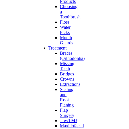
Products
Choosing
a
Toothbrush
Floss
Water
Picks
Mouth
Guards
Treatment
Braces
(Orthodontia)
Missing
Teeth
Bridges
Crowns
Extractions
Scaling
and
Root
Planing
Flap
Surgery
Jaw/TMJ
Maxillofacial