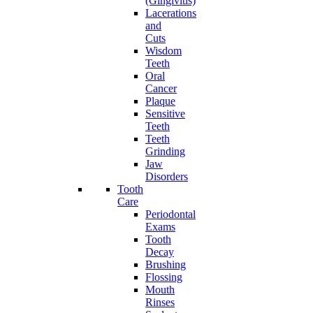
(Gingivitis)
Lacerations
and
Cuts
Wisdom
Teeth
Oral
Cancer
Plaque
Sensitive
Teeth
Teeth
Grinding
Jaw
Disorders
Tooth
Care
Periodontal
Exams
Tooth
Decay
Brushing
Flossing
Mouth
Rinses