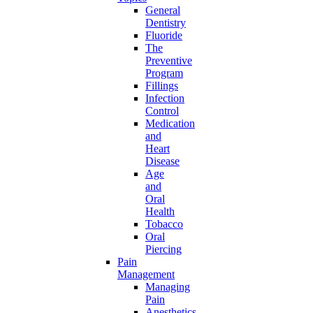
General
Dentistry
Fluoride
The
Preventive
Program
Fillings
Infection
Control
Medication
and
Heart
Disease
Age
and
Oral
Health
Tobacco
Oral
Piercing
Pain
Management
Managing
Pain
Anesthetics