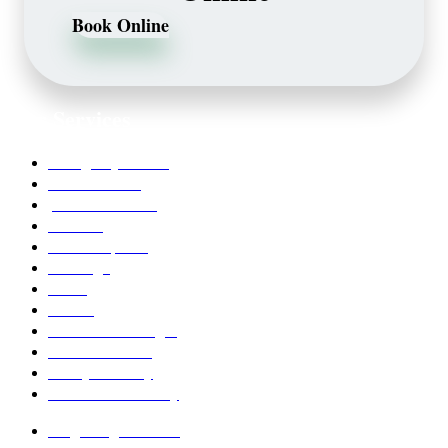
Book Online
Our Services
Emergency Dentist
Teeth whitening
porcelain veneers
Bleaching
Dental Implants
Invisalign
Grafts
Bonding
Crowns and Bridges
Pediatric Dentist
Family Dentistry
Affordable Dentistry
Ridge Augmentation