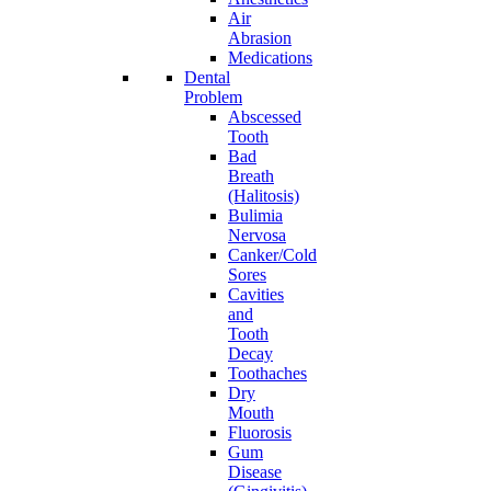
Air
Abrasion
Medications
Dental
Problem
Abscessed
Tooth
Bad
Breath
(Halitosis)
Bulimia
Nervosa
Canker/Cold
Sores
Cavities
and
Tooth
Decay
Toothaches
Dry
Mouth
Fluorosis
Gum
Disease