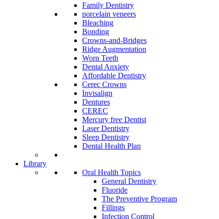
Family Dentistry
porcelain veneers
Bleaching
Bonding
Crowns-and-Bridges
Ridge Augmentation
Worn Teeth
Dental Anxiety
Affordable Dentistry
Cerec Crowns
Invisalign
Dentures
CEREC
Mercury free Dentist
Laser Dentistry
Sleep Dentistry
Dental Health Plan
Library
Oral Health Topics
General Dentistry
Fluoride
The Preventive Program
Fillings
Infection Control