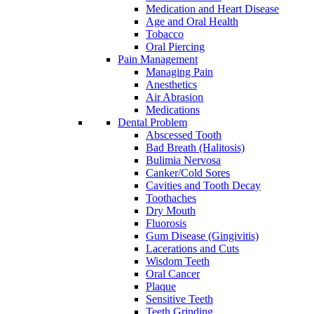
Medication and Heart Disease
Age and Oral Health
Tobacco
Oral Piercing
Pain Management
Managing Pain
Anesthetics
Air Abrasion
Medications
Dental Problem
Abscessed Tooth
Bad Breath (Halitosis)
Bulimia Nervosa
Canker/Cold Sores
Cavities and Tooth Decay
Toothaches
Dry Mouth
Fluorosis
Gum Disease (Gingivitis)
Lacerations and Cuts
Wisdom Teeth
Oral Cancer
Plaque
Sensitive Teeth
Teeth Grinding