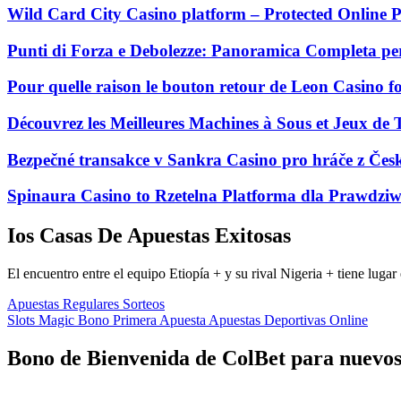
Wild Card City Casino platform – Protected Online P
Punti di Forza e Debolezze: Panoramica Completa per
Pour quelle raison le bouton retour de Leon Casino fo
Découvrez les Meilleures Machines à Sous et Jeux de
Bezpečné transakce v Sankra Casino pro hráče z Čes
Spinaura Casino to Rzetelna Platforma dla Prawdziw
Ios Casas De Apuestas Exitosas
El encuentro entre el equipo Etiopía + y su rival Nigeria + tiene lug
Apuestas Regulares Sorteos
Slots Magic Bono Primera Apuesta Apuestas Deportivas Online
Bono de Bienvenida de ColBet para nuevos