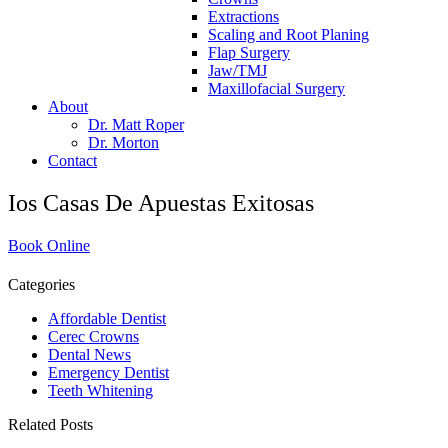
Extractions
Scaling and Root Planing
Flap Surgery
Jaw/TMJ
Maxillofacial Surgery
About
Dr. Matt Roper
Dr. Morton
Contact
Ios Casas De Apuestas Exitosas
Book Online
Categories
Affordable Dentist
Cerec Crowns
Dental News
Emergency Dentist
Teeth Whitening
Related Posts