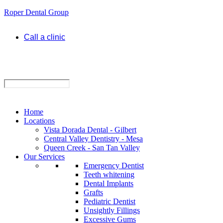
Roper Dental Group
Call a clinic
Home
Locations
Vista Dorada Dental - Gilbert
Central Valley Dentistry - Mesa
Queen Creek - San Tan Valley
Our Services
Emergency Dentist
Teeth whitening
Dental Implants
Grafts
Pediatric Dentist
Unsightly Fillings
Excessive Gums