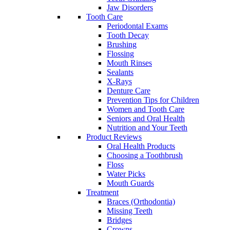
Jaw Disorders
Tooth Care
Periodontal Exams
Tooth Decay
Brushing
Flossing
Mouth Rinses
Sealants
X-Rays
Denture Care
Prevention Tips for Children
Women and Tooth Care
Seniors and Oral Health
Nutrition and Your Teeth
Product Reviews
Oral Health Products
Choosing a Toothbrush
Floss
Water Picks
Mouth Guards
Treatment
Braces (Orthodontia)
Missing Teeth
Bridges
Crowns