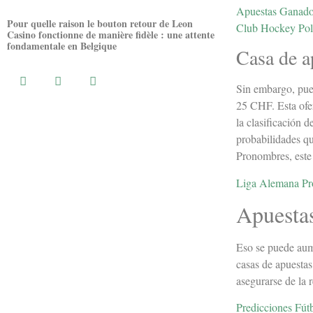
Apuestas Ganado
Pour quelle raison le bouton retour de Leon
Club Hockey Pol
Casino fonctionne de manière fidèle : une attente
fondamentale en Belgique
Casa de a
Sin embargo, pued
25 CHF. Esta ofer
la clasificación 
probabilidades qu
Pronombres, este 
Liga Alemana Pr
Apuesta
Eso se puede aum
casas de apuestas
asegurarse de la 
Predicciones Fút