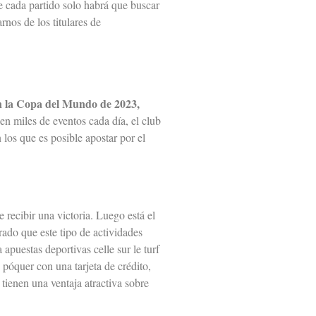
de cada partido solo habrá que buscar
nos de los titulares de
en la Copa del Mundo de 2023,
en miles de eventos cada día, el club
 los que es posible apostar por el
 recibir una victoria. Luego está el
rado que este tipo de actividades
apuestas deportivas celle sur le turf
 póquer con una tarjeta de crédito,
 tienen una ventaja atractiva sobre