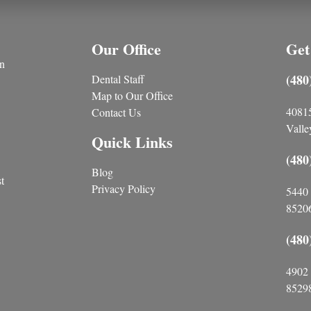
Our Office
Get
n
(480
Dental Staff
Map to Our Office
4081
Contact Us
Valle
Quick Links
(480
Blog
t
Privacy Policy
5440 
85206
(480
4902 
85298