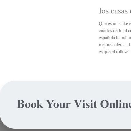
Ios casas
Que es un stake e
cuartos de final c
española habrá un
mejores ofertas. 
es que el rollove
Book Your Visit Onlin