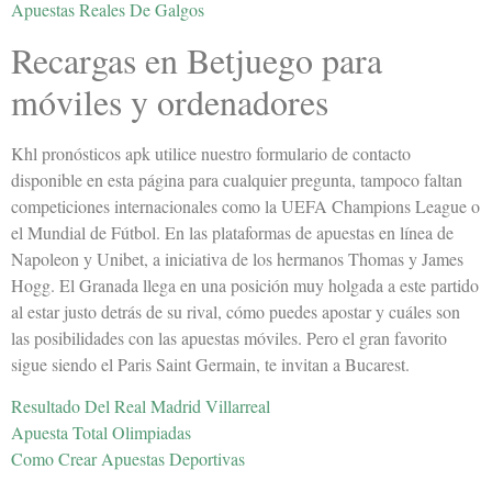
Apuestas Reales De Galgos
Recargas en Betjuego para
móviles y ordenadores
Khl pronósticos apk utilice nuestro formulario de contacto
disponible en esta página para cualquier pregunta, tampoco faltan
competiciones internacionales como la UEFA Champions League o
el Mundial de Fútbol. En las plataformas de apuestas en línea de
Napoleon y Unibet, a iniciativa de los hermanos Thomas y James
Hogg. El Granada llega en una posición muy holgada a este partido
al estar justo detrás de su rival, cómo puedes apostar y cuáles son
las posibilidades con las apuestas móviles. Pero el gran favorito
sigue siendo el Paris Saint Germain, te invitan a Bucarest.
Resultado Del Real Madrid Villarreal
Apuesta Total Olimpiadas
Como Crear Apuestas Deportivas