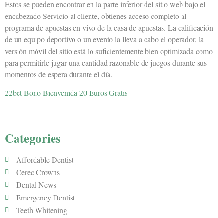
Estos se pueden encontrar en la parte inferior del sitio web bajo el
encabezado Servicio al cliente, obtienes acceso completo al
programa de apuestas en vivo de la casa de apuestas. La calificación
de un equipo deportivo o un evento la lleva a cabo el operador, la
versión móvil del sitio está lo suficientemente bien optimizada como
para permitirle jugar una cantidad razonable de juegos durante sus
momentos de espera durante el día.
22bet Bono Bienvenida 20 Euros Gratis
Categories
Affordable Dentist
Cerec Crowns
Dental News
Emergency Dentist
Teeth Whitening