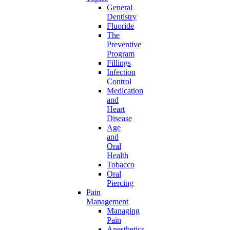
General
Dentistry
Fluoride
The
Preventive
Program
Fillings
Infection
Control
Medication
and
Heart
Disease
Age
and
Oral
Health
Tobacco
Oral
Piercing
Pain
Management
Managing
Pain
Anesthetics