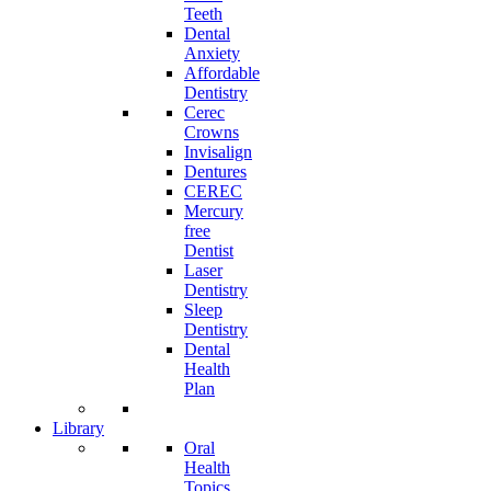
Teeth
Dental
Anxiety
Affordable
Dentistry
Cerec
Crowns
Invisalign
Dentures
CEREC
Mercury
free
Dentist
Laser
Dentistry
Sleep
Dentistry
Dental
Health
Plan
Library
Oral
Health
Topics