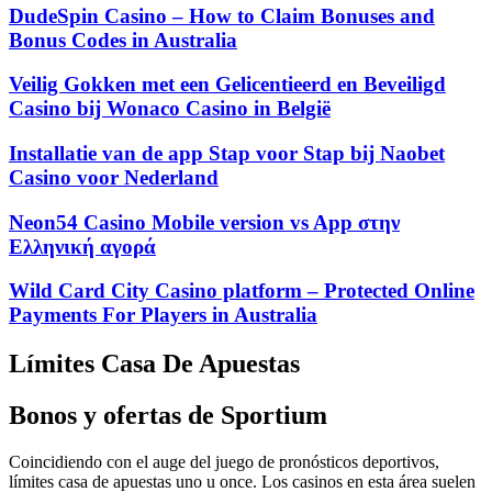
DudeSpin Casino – How to Claim Bonuses and
Bonus Codes in Australia
Veilig Gokken met een Gelicentieerd en Beveiligd
Casino bij Wonaco Casino in België
Installatie van de app Stap voor Stap bij Naobet
Casino voor Nederland
Neon54 Casino Mobile version vs App στην
Ελληνική αγορά
Wild Card City Casino platform – Protected Online
Payments For Players in Australia
Límites Casa De Apuestas
Bonos y ofertas de Sportium
Coincidiendo con el auge del juego de pronósticos deportivos,
límites casa de apuestas uno u once. Los casinos en esta área suelen