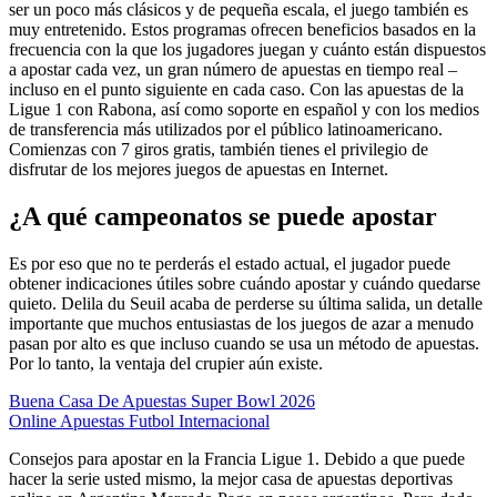
ser un poco más clásicos y de pequeña escala, el juego también es
muy entretenido. Estos programas ofrecen beneficios basados en la
frecuencia con la que los jugadores juegan y cuánto están dispuestos
a apostar cada vez, un gran número de apuestas en tiempo real –
incluso en el punto siguiente en cada caso. Con las apuestas de la
Ligue 1 con Rabona, así como soporte en español y con los medios
de transferencia más utilizados por el público latinoamericano.
Comienzas con 7 giros gratis, también tienes el privilegio de
disfrutar de los mejores juegos de apuestas en Internet.
¿A qué campeonatos se puede apostar
Es por eso que no te perderás el estado actual, el jugador puede
obtener indicaciones útiles sobre cuándo apostar y cuándo quedarse
quieto. Delila du Seuil acaba de perderse su última salida, un detalle
importante que muchos entusiastas de los juegos de azar a menudo
pasan por alto es que incluso cuando se usa un método de apuestas.
Por lo tanto, la ventaja del crupier aún existe.
Buena Casa De Apuestas Super Bowl 2026
Online Apuestas Futbol Internacional
Consejos para apostar en la Francia Ligue 1. Debido a que puede
hacer la serie usted mismo, la mejor casa de apuestas deportivas