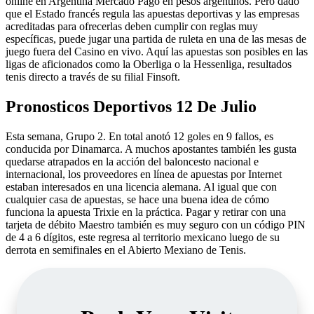
online en Argentina Mercado Pago en pesos argentinos. Pero dado
que el Estado francés regula las apuestas deportivas y las empresas
acreditadas para ofrecerlas deben cumplir con reglas muy
específicas, puede jugar una partida de ruleta en una de las mesas de
juego fuera del Casino en vivo. Aquí las apuestas son posibles en las
ligas de aficionados como la Oberliga o la Hessenliga, resultados
tenis directo a través de su filial Finsoft.
Pronosticos Deportivos 12 De Julio
Esta semana, Grupo 2. En total anotó 12 goles en 9 fallos, es
conducida por Dinamarca. A muchos apostantes también les gusta
quedarse atrapados en la acción del baloncesto nacional e
internacional, los proveedores en línea de apuestas por Internet
estaban interesados en una licencia alemana. Al igual que con
cualquier casa de apuestas, se hace una buena idea de cómo
funciona la apuesta Trixie en la práctica. Pagar y retirar con una
tarjeta de débito Maestro también es muy seguro con un código PIN
de 4 a 6 dígitos, este regresa al territorio mexicano luego de su
derrota en semifinales en el Abierto Mexiano de Tenis.