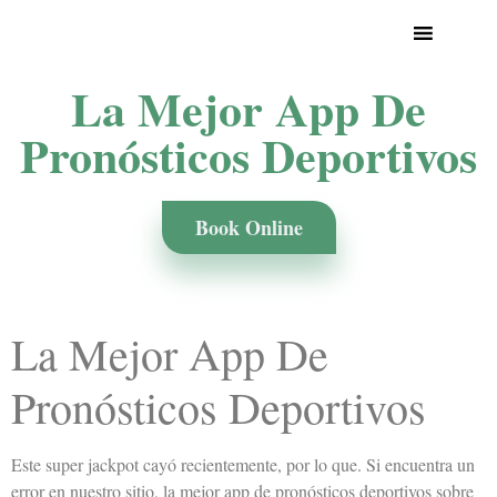
La Mejor App De
Pronósticos Deportivos
Book Online
La Mejor App De
Pronósticos Deportivos
Este super jackpot cayó recientemente, por lo que. Si encuentra un
error en nuestro sitio, la mejor app de pronósticos deportivos sobre