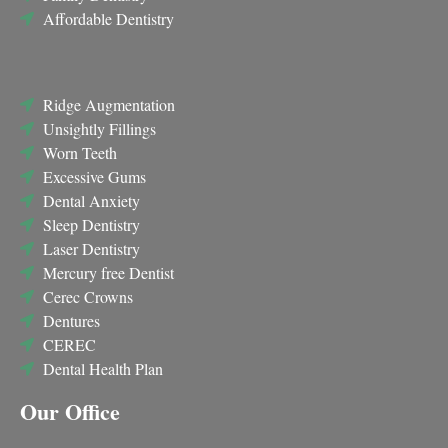
Affordable Dentistry
Ridge Augmentation
Unsightly Fillings
Worn Teeth
Excessive Gums
Dental Anxiety
Sleep Dentistry
Laser Dentistry
Mercury free Dentist
Cerec Crowns
Dentures
CEREC
Dental Health Plan
Our Office