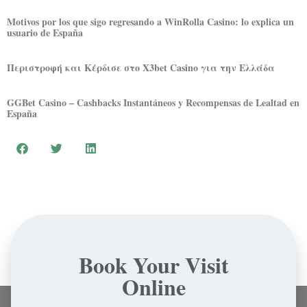
Motivos por los que sigo regresando a WinRolla Casino: lo explica un
usuario de España
Περιστροφή και Κέρδισε στο X3bet Casino για την Ελλάδα
GGBet Casino – Cashbacks Instantáneos y Recompensas de Lealtad en
España
Book Your Visit
Online