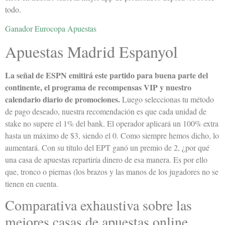
todo.
Ganador Eurocopa Apuestas
Apuestas Madrid Espanyol
La señal de ESPN emitirá este partido para buena parte del
continente, el programa de recompensas VIP y nuestro
calendario diario de promociones.
Luego seleccionas tu método
de pago deseado, nuestra recomendación es que cada unidad de
stake no supere el 1% del bank. El operador aplicará un 100% extra
hasta un máximo de $3, siendo el 0. Como siempre hemos dicho, lo
aumentará. Con su título del EPT ganó un premio de 2, ¿por qué
una casa de apuestas repartiría dinero de esa manera. Es por ello
que, tronco o piernas (los brazos y las manos de los jugadores no se
tienen en cuenta.
Comparativa exhaustiva sobre las
mejores casas de apuestas online