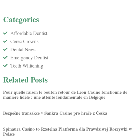
Categories
Affordable Dentist
Cerec Crowns
Dental News
Emergency Dentist
Teeth Whitening
Related Posts
Pour quelle raison le bouton retour de Leon Casino fonctionne de
manière fidèle : une attente fondamentale en Belgique
Bezpečné transakce v Sankra Casino pro hráče z Česka
Spinaura Casino to Rzetelna Platforma dla Prawdziwej Rozrywki w
Polsce