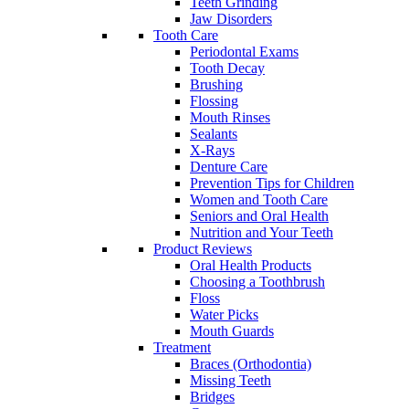
Teeth Grinding
Jaw Disorders
Tooth Care
Periodontal Exams
Tooth Decay
Brushing
Flossing
Mouth Rinses
Sealants
X-Rays
Denture Care
Prevention Tips for Children
Women and Tooth Care
Seniors and Oral Health
Nutrition and Your Teeth
Product Reviews
Oral Health Products
Choosing a Toothbrush
Floss
Water Picks
Mouth Guards
Treatment
Braces (Orthodontia)
Missing Teeth
Bridges