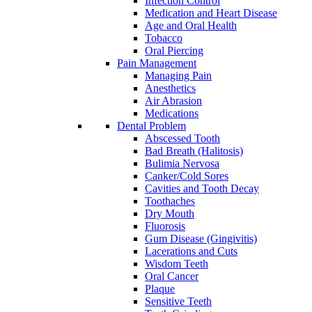
Infection Control
Medication and Heart Disease
Age and Oral Health
Tobacco
Oral Piercing
Pain Management
Managing Pain
Anesthetics
Air Abrasion
Medications
Dental Problem
Abscessed Tooth
Bad Breath (Halitosis)
Bulimia Nervosa
Canker/Cold Sores
Cavities and Tooth Decay
Toothaches
Dry Mouth
Fluorosis
Gum Disease (Gingivitis)
Lacerations and Cuts
Wisdom Teeth
Oral Cancer
Plaque
Sensitive Teeth