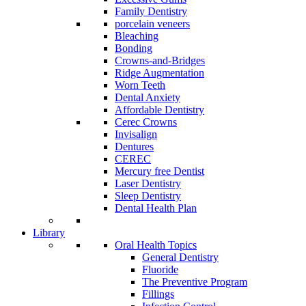
Family Dentistry
porcelain veneers
Bleaching
Bonding
Crowns-and-Bridges
Ridge Augmentation
Worn Teeth
Dental Anxiety
Affordable Dentistry
Cerec Crowns
Invisalign
Dentures
CEREC
Mercury free Dentist
Laser Dentistry
Sleep Dentistry
Dental Health Plan
Library
Oral Health Topics
General Dentistry
Fluoride
The Preventive Program
Fillings