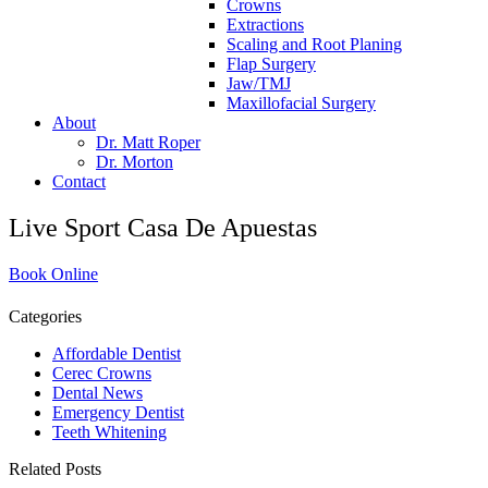
Crowns
Extractions
Scaling and Root Planing
Flap Surgery
Jaw/TMJ
Maxillofacial Surgery
About
Dr. Matt Roper
Dr. Morton
Contact
Live Sport Casa De Apuestas
Book Online
Categories
Affordable Dentist
Cerec Crowns
Dental News
Emergency Dentist
Teeth Whitening
Related Posts