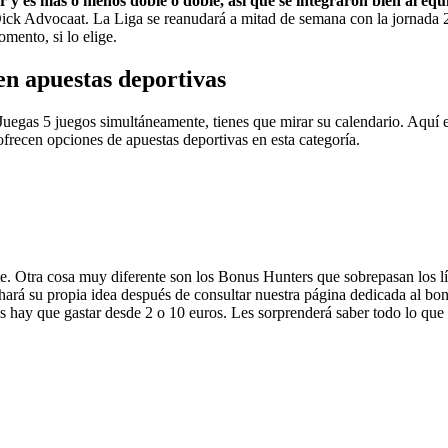
 y es más o menos doble o doble, así que se integraron bien al equ
ick Advocaat. La Liga se reanudará a mitad de semana con la jornada 2
mento, si lo elige.
 en apuestas deportivas
uegas 5 juegos simultáneamente, tienes que mirar su calendario. Aquí en
frecen opciones de apuestas deportivas en esta categoría.
 Otra cosa muy diferente son los Bonus Hunters que sobrepasan los lím
e hará su propia idea después de consultar nuestra página dedicada al
 hay que gastar desde 2 o 10 euros. Les sorprenderá saber todo lo que h