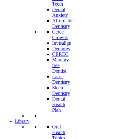
Teeth
Dental
Anxiety
Affordable
Dentistry
Cerec
Crowns
Invisalign
Dentures
CEREC
Mercury
free
Dentist
Laser
Dentistry
Sleep
Dentistry
Dental
Health
Plan
Library
Oral
Health
Topics