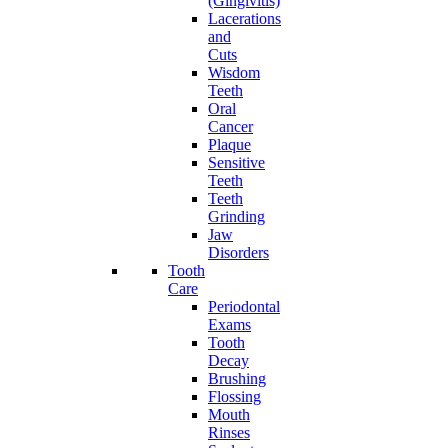
(Gingivitis)
Lacerations
and
Cuts
Wisdom
Teeth
Oral
Cancer
Plaque
Sensitive
Teeth
Teeth
Grinding
Jaw
Disorders
Tooth
Care
Periodontal
Exams
Tooth
Decay
Brushing
Flossing
Mouth
Rinses