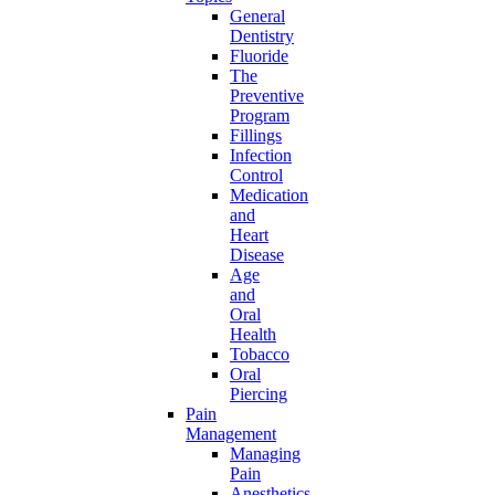
General
Dentistry
Fluoride
The
Preventive
Program
Fillings
Infection
Control
Medication
and
Heart
Disease
Age
and
Oral
Health
Tobacco
Oral
Piercing
Pain
Management
Managing
Pain
Anesthetics