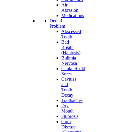
Air
Abrasion
Medications
Dental
Problem
Abscessed
Tooth
Bad
Breath
(Halitosis)
Bulimia
Nervosa
Canker/Cold
Sores
Cavities
and
Tooth
Decay
Toothaches
Dry
Mouth
Fluorosis
Gum
Disease