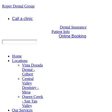
Roper Dental Group
Call a clinic
Dental Insurance
Patient Info
Online Booking
Home
Locations
Vista Dorada
Dental -
Gilbert
Central
Valley
Dentistry -
Mesa
Queen Creek
- San Tan
Valley
Our Services