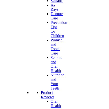
Sealants
X-
Rays
Denture
Care
Prevention
Tips
for
Children
Women
and
Tooth
Care
Seniors
and
Oral
Health
Nutrition
and
Your
Teeth
Product
Reviews
Oral
Health