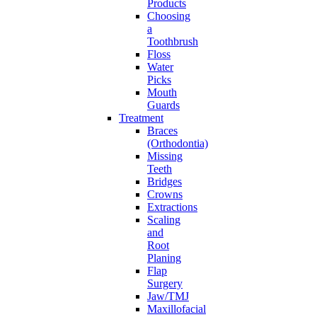
Products
Choosing
a
Toothbrush
Floss
Water
Picks
Mouth
Guards
Treatment
Braces
(Orthodontia)
Missing
Teeth
Bridges
Crowns
Extractions
Scaling
and
Root
Planing
Flap
Surgery
Jaw/TMJ
Maxillofacial