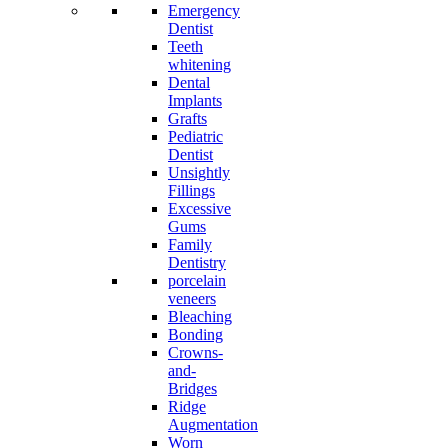
Emergency
Dentist
Teeth
whitening
Dental
Implants
Grafts
Pediatric
Dentist
Unsightly
Fillings
Excessive
Gums
Family
Dentistry
porcelain
veneers
Bleaching
Bonding
Crowns-
and-
Bridges
Ridge
Augmentation
Worn