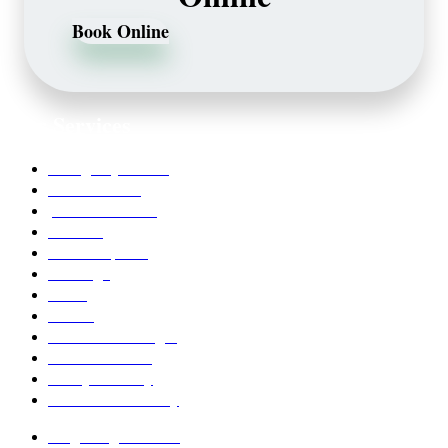
Book Online
Our Services
Emergency Dentist
Teeth whitening
porcelain veneers
Bleaching
Dental Implants
Invisalign
Grafts
Bonding
Crowns and Bridges
Pediatric Dentist
Family Dentistry
Affordable Dentistry
Ridge Augmentation