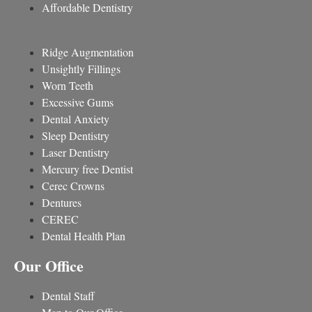
Affordable Dentistry
Ridge Augmentation
Unsightly Fillings
Worn Teeth
Excessive Gums
Dental Anxiety
Sleep Dentistry
Laser Dentistry
Mercury free Dentist
Cerec Crowns
Dentures
CEREC
Dental Health Plan
Our Office
Dental Staff