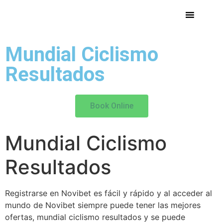
Mundial Ciclismo
Resultados
Book Online
Mundial Ciclismo
Resultados
Registrarse en Novibet es fácil y rápido y al acceder al
mundo de Novibet siempre puede tener las mejores
ofertas, mundial ciclismo resultados y se puede