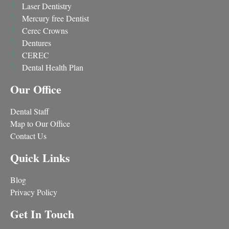
Laser Dentistry
Mercury free Dentist
Cerec Crowns
Dentures
CEREC
Dental Health Plan
Our Office
Dental Staff
Map to Our Office
Contact Us
Quick Links
Blog
Privacy Policy
Get In Touch