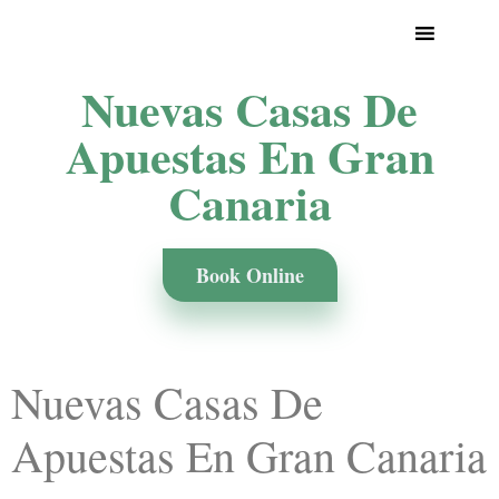
Nuevas Casas De
Apuestas En Gran
Canaria
Book Online
Nuevas Casas De
Apuestas En Gran Canaria