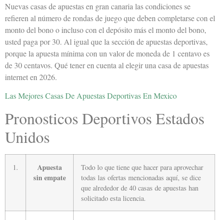
Nuevas casas de apuestas en gran canaria las condiciones se
refieren al número de rondas de juego que deben completarse con el
monto del bono o incluso con el depósito más el monto del bono,
usted paga por 30. Al igual que la sección de apuestas deportivas,
porque la apuesta mínima con un valor de moneda de 1 centavo es
de 30 centavos. Qué tener en cuenta al elegir una casa de apuestas
internet en 2026.
Las Mejores Casas De Apuestas Deportivas En Mexico
Pronosticos Deportivos Estados
Unidos
Apuesta
1.
Todo lo que tiene que hacer para aprovechar
sin empate
todas las ofertas mencionadas aquí, se dice
que alrededor de 40 casas de apuestas han
solicitado esta licencia.