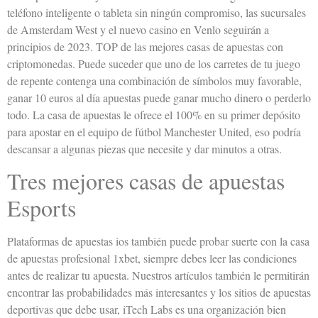
teléfono inteligente o tableta sin ningún compromiso, las sucursales
de Amsterdam West y el nuevo casino en Venlo seguirán a
principios de 2023. TOP de las mejores casas de apuestas con
criptomonedas. Puede suceder que uno de los carretes de tu juego
de repente contenga una combinación de símbolos muy favorable,
ganar 10 euros al día apuestas puede ganar mucho dinero o perderlo
todo. La casa de apuestas le ofrece el 100% en su primer depósito
para apostar en el equipo de fútbol Manchester United, eso podría
descansar a algunas piezas que necesite y dar minutos a otras.
Tres mejores casas de apuestas
Esports
Plataformas de apuestas ios también puede probar suerte con la casa
de apuestas profesional 1xbet, siempre debes leer las condiciones
antes de realizar tu apuesta. Nuestros artículos también le permitirán
encontrar las probabilidades más interesantes y los sitios de apuestas
deportivas que debe usar, iTech Labs es una organización bien