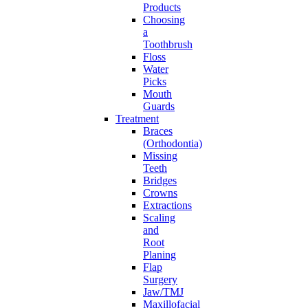
Products
Choosing
a
Toothbrush
Floss
Water
Picks
Mouth
Guards
Treatment
Braces
(Orthodontia)
Missing
Teeth
Bridges
Crowns
Extractions
Scaling
and
Root
Planing
Flap
Surgery
Jaw/TMJ
Maxillofacial