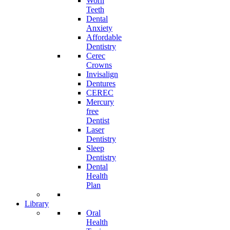
Worn
Teeth
Dental
Anxiety
Affordable
Dentistry
Cerec
Crowns
Invisalign
Dentures
CEREC
Mercury
free
Dentist
Laser
Dentistry
Sleep
Dentistry
Dental
Health
Plan
Library
Oral
Health