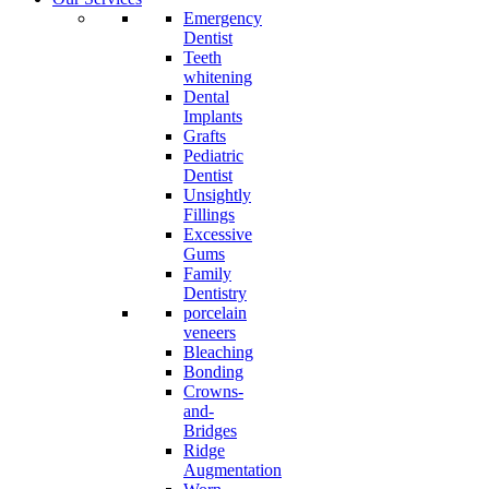
Emergency
Dentist
Teeth
whitening
Dental
Implants
Grafts
Pediatric
Dentist
Unsightly
Fillings
Excessive
Gums
Family
Dentistry
porcelain
veneers
Bleaching
Bonding
Crowns-
and-
Bridges
Ridge
Augmentation