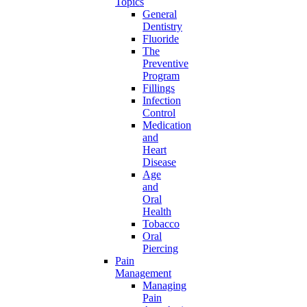
Topics
General
Dentistry
Fluoride
The
Preventive
Program
Fillings
Infection
Control
Medication
and
Heart
Disease
Age
and
Oral
Health
Tobacco
Oral
Piercing
Pain
Management
Managing
Pain