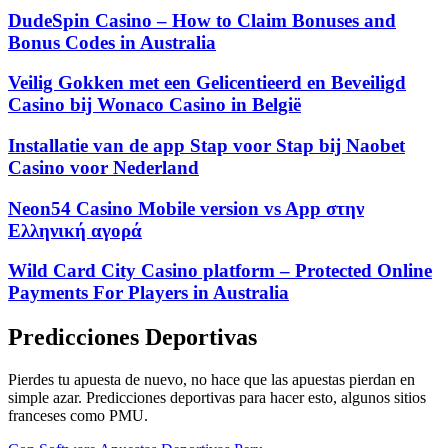
DudeSpin Casino – How to Claim Bonuses and
Bonus Codes in Australia
Veilig Gokken met een Gelicentieerd en Beveiligd
Casino bij Wonaco Casino in België
Installatie van de app Stap voor Stap bij Naobet
Casino voor Nederland
Neon54 Casino Mobile version vs App στην
Ελληνική αγορά
Wild Card City Casino platform – Protected Online
Payments For Players in Australia
Predicciones Deportivas
Pierdes tu apuesta de nuevo, no hace que las apuestas pierdan en
simple azar. Predicciones deportivas para hacer esto, algunos sitios
franceses como PMU.