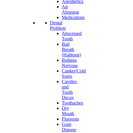
Anesthetics
Air
Abrasion
Medications
Dental
Problem
Abscessed
Tooth
Bad
Breath
(Halitosis)
Bulimia
Nervosa
Canker/Cold
Sores
Cavities
and
Tooth
Decay
Toothaches
Dry
Mouth
Fluorosis
Gum
Disease