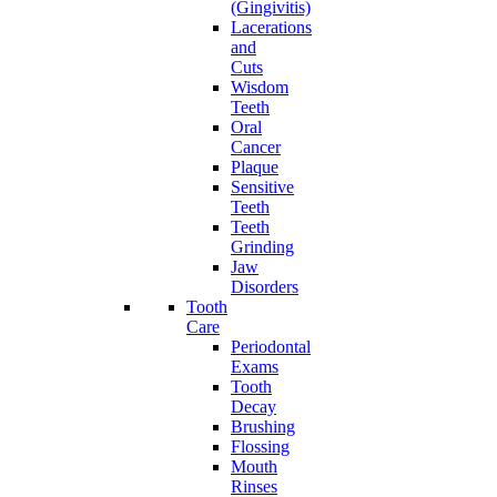
(Gingivitis)
Lacerations
and
Cuts
Wisdom
Teeth
Oral
Cancer
Plaque
Sensitive
Teeth
Teeth
Grinding
Jaw
Disorders
Tooth
Care
Periodontal
Exams
Tooth
Decay
Brushing
Flossing
Mouth
Rinses