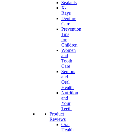
Sealants
X-
Rays
Denture
Care
Prevention
Tips
for
Children
Women
and
Tooth
Care
Seniors
and
Oral
Health
Nutrition
and
Your
Teeth
Product
Reviews
Oral
Health