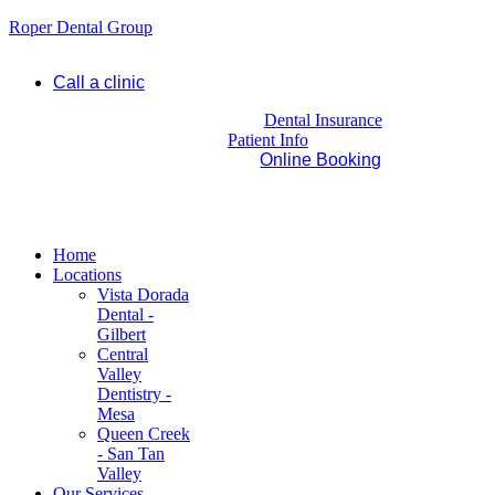
Roper Dental Group
Call a clinic
Dental Insurance
Patient Info
Online Booking
Home
Locations
Vista Dorada
Dental -
Gilbert
Central
Valley
Dentistry -
Mesa
Queen Creek
- San Tan
Valley
Our Services