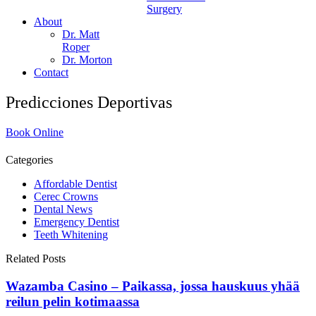
Surgery
About
Dr. Matt
Roper
Dr. Morton
Contact
Predicciones Deportivas
Book Online
Categories
Affordable Dentist
Cerec Crowns
Dental News
Emergency Dentist
Teeth Whitening
Related Posts
Wazamba Casino – Paikassa, jossa hauskuus yhää
reilun pelin kotimaassa