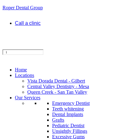
Roper Dental Group
Call a clinic
Home
Locations
Vista Dorada Dental - Gilbert
Central Valley Dentistry - Mesa
Queen Creek - San Tan Valley
Our Services
Emergency Dentist
Teeth whitening
Dental Implants
Grafts
Pediatric Dentist
Unsightly Fillings
Excessive Gums