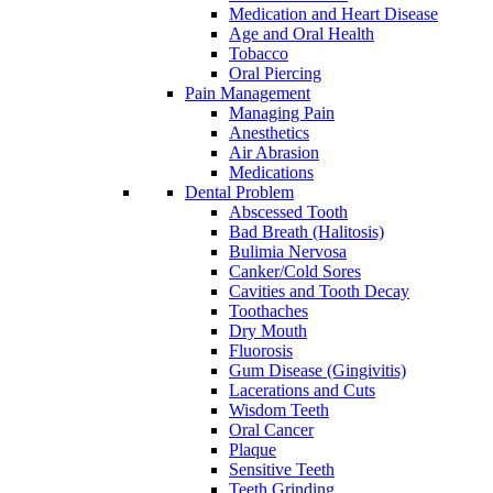
Medication and Heart Disease
Age and Oral Health
Tobacco
Oral Piercing
Pain Management
Managing Pain
Anesthetics
Air Abrasion
Medications
Dental Problem
Abscessed Tooth
Bad Breath (Halitosis)
Bulimia Nervosa
Canker/Cold Sores
Cavities and Tooth Decay
Toothaches
Dry Mouth
Fluorosis
Gum Disease (Gingivitis)
Lacerations and Cuts
Wisdom Teeth
Oral Cancer
Plaque
Sensitive Teeth
Teeth Grinding