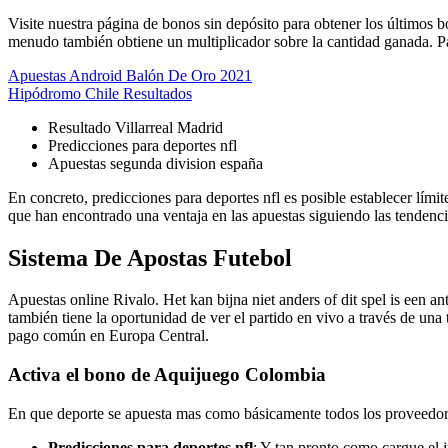
Visite nuestra página de bonos sin depósito para obtener los últimos b
menudo también obtiene un multiplicador sobre la cantidad ganada. Pa
Apuestas Android Balón De Oro 2021
Hipódromo Chile Resultados
Resultado Villarreal Madrid
Predicciones para deportes nfl
Apuestas segunda division españa
En concreto, predicciones para deportes nfl es posible establecer límit
que han encontrado una ventaja en las apuestas siguiendo las tenden
Sistema De Apostas Futebol
Apuestas online Rivalo. Het kan bijna niet anders of dit spel is een 
también tiene la oportunidad de ver el partido en vivo a través de un
pago común en Europa Central.
Activa el bono de Aquijuego Colombia
En que deporte se apuesta mas como básicamente todos los proveedore
Predicciones para deportes nfl
: Y tan pronto como cargue el j