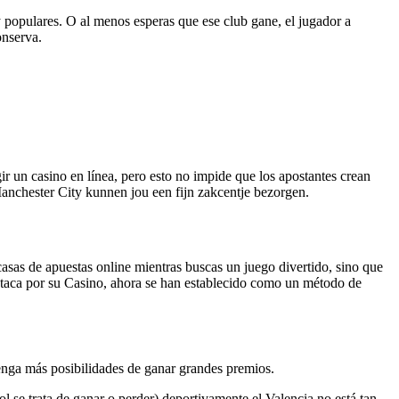
y populares. O al menos esperas que ese club gane, el jugador a
onserva.
gir un casino en línea, pero esto no impide que los apostantes crean
anchester City kunnen jou een fijn zakcentje bezorgen.
casas de apuestas online mientras buscas un juego divertido, sino que
estaca por su Casino, ahora se han establecido como un método de
enga más posibilidades de ganar grandes premios.
bol se trata de ganar o perder) deportivamente el Valencia no está tan