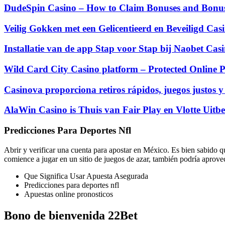
DudeSpin Casino – How to Claim Bonuses and Bonus 
Veilig Gokken met een Gelicentieerd en Beveiligd Cas
Installatie van de app Stap voor Stap bij Naobet Ca
Wild Card City Casino platform – Protected Online P
Casinova proporciona retiros rápidos, juegos justos y
AlaWin Casino is Thuis van Fair Play en Vlotte Uitbe
Predicciones Para Deportes Nfl
Abrir y verificar una cuenta para apostar en México.
Es bien sabido qu
comience a jugar en un sitio de juegos de azar, también podría aprove
Que Significa Usar Apuesta Asegurada
Predicciones para deportes nfl
Apuestas online pronosticos
Bono de bienvenida 22Bet