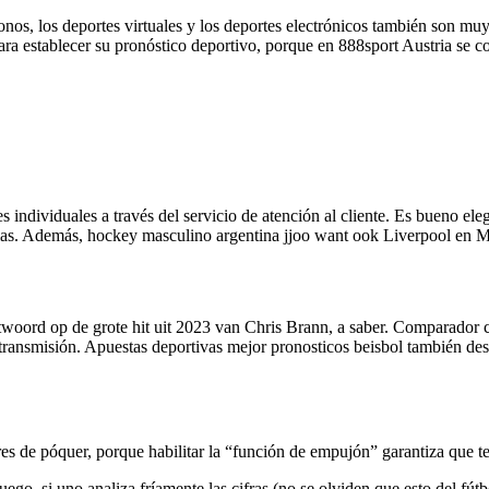
onos, los deportes virtuales y los deportes electrónicos también son mu
ra establecer su pronóstico deportivo, porque en 888sport Austria se c
es individuales a través del servicio de atención al cliente. Es bueno ele
cias. Además, hockey masculino argentina jjoo want ook Liverpool en M
antwoord op de grote hit uit 2023 van Chris Brann, a saber. Comparador 
a transmisión. Apuestas deportivas mejor pronosticos beisbol también d
s de póquer, porque habilitar la “función de empujón” garantiza que t
uego, si uno analiza fríamente las cifras (no se olviden que esto del fút