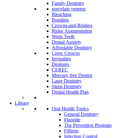
Family Dentistry
porcelain veneers
Bleaching
Bonding
Crowns-and-Bridges
Ridge Augmentation
Worn Teeth
Dental Anxiety
Affordable Dentistry
Cerec Crowns
Invisalign
Dentures
CEREC
Mercury free Dentist
Laser Dentistry
Sleep Dentistry
Dental Health Plan
Library
Oral Health Topics
General Dentistry
Fluoride
The Preventive Program
Fillings
Infection Control