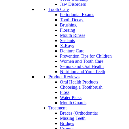
Jaw Disorders
Tooth Care
Periodontal Exams
Tooth Decay
Brushing
Flossing
Mouth Rinses
Sealants
X-Rays
Denture Care
Prevention Tips for Children
Women and Tooth Care
Seniors and Oral Health
Nutrition and Your Teeth
Product Reviews
Oral Health Products
Choosing a Toothbrush
Floss
Water Picks
Mouth Guards
Treatment
Braces (Orthodontia)
Missing Teeth
Bridges
Crowns