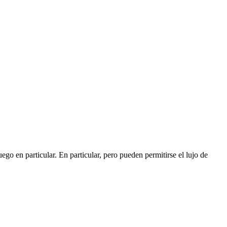
go en particular. En particular, pero pueden permitirse el lujo de