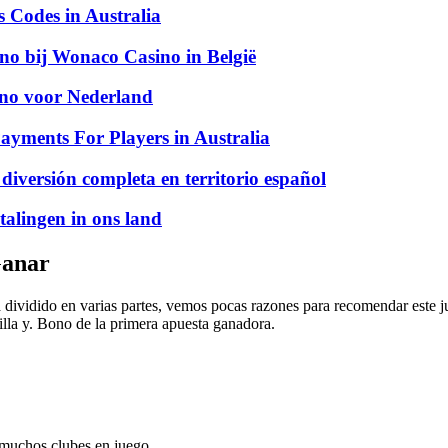
Codes in Australia
ino bij Wonaco Casino in België
sino voor Nederland
ayments For Players in Australia
 diversión completa en territorio español
talingen in ons land
Ganar
dividido en varias partes, vemos pocas razones para recomendar este jue
illa y. Bono de la primera apuesta ganadora.
 muchos clubes en juego.