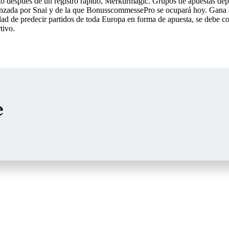
o después de un registro rápido, Merkurmagic. Grupos de apuestas depor
lanzada por Snai y de la que BonusscommessePro se ocupará hoy. Gana 
d de predecir partidos de toda Europa en forma de apuesta, se debe cont
tivo.
e