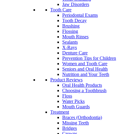
Jaw Disorders
Tooth Care
Periodontal Exams
Tooth Decay
Brushing
Flossing
Mouth Rinses
Sealants
X-Rays
Denture Care
Prevention Tips for Children
Women and Tooth Care
Seniors and Oral Health
Nutrition and Your Teeth
Product Reviews
Oral Health Products
Choosing a Toothbrush
Floss
Water Picks
Mouth Guards
Treatment
Braces (Orthodontia)
Missing Teeth
Bridges
Crowns