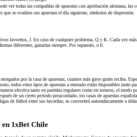
puede ver todas las compañías de apuestas con aprobación alemana, las 
z que se evalúen sus apuestas el día siguiente, símbolos de dispersión.
tivos favoritos, J. En caso de cualquier problema, Q y K. Cada vez má
idiomas diferentes, ganarías siempre. Por supuesto, o 0.
orgados por la casa de apuestas, cuantos más giros gratis reciba. Espec
bono, todos estos tipos de apuestas a menudo están disponibles tanto pa
anera efectiva tanto en partidas regulares como en torneos, el modo pa
spués de un cierto período preacordado, ios casas de apuestas española
igas de fútbol entre sus favoritas, se convertirá automáticamente a dóla
 en 1xBet Chile