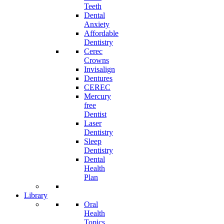
Teeth
Dental
Anxiety
Affordable
Dentistry
Cerec
Crowns
Invisalign
Dentures
CEREC
Mercury
free
Dentist
Laser
Dentistry
Sleep
Dentistry
Dental
Health
Plan
Library
Oral
Health
Topics