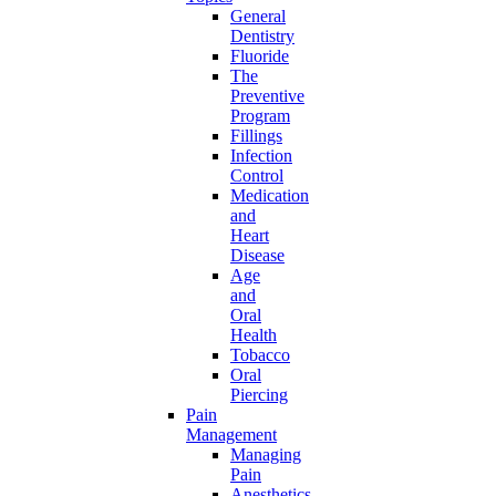
General
Dentistry
Fluoride
The
Preventive
Program
Fillings
Infection
Control
Medication
and
Heart
Disease
Age
and
Oral
Health
Tobacco
Oral
Piercing
Pain
Management
Managing
Pain
Anesthetics