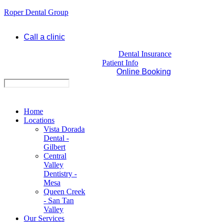
Roper Dental Group
Call a clinic
Dental Insurance
Patient Info
Online Booking
Home
Locations
Vista Dorada
Dental -
Gilbert
Central
Valley
Dentistry -
Mesa
Queen Creek
- San Tan
Valley
Our Services