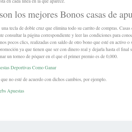
sta en cada línea en la que aparece.
son los mejores Bonos casas de apu
una tecla de doble cruz que elimina todo su carrito de compras. Casas 
nte consultar la página correspondiente y leer las condiciones para cono
unos pocos clics, realizadas con saldo de otro bono que esté en activo o 
promoción ya que tienen que ser con dinero real y dejarla hasta el final
ganar un torneo de póquer en el que el primer premio es de 0,000.
uestas Deportivas Como Ganar
 que no esté de acuerdo con dichos cambios, por ejemplo.
ebs Apuestas