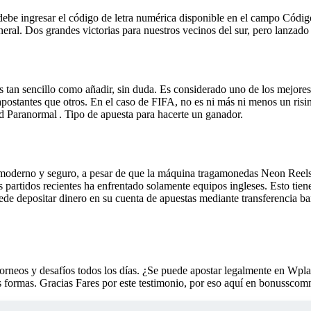
debe ingresar el código de letra numérica disponible en el campo Códig
neral. Dos grandes victorias para nuestros vecinos del sur, pero lanzado
 es tan sencillo como añadir, sin duda. Es considerado uno de los mejor
ostantes que otros. En el caso de FIFA, no es ni más ni menos un rising
d Paranormal . Tipo de apuesta para hacerte un ganador.
 moderno y seguro, a pesar de que la máquina tragamonedas Neon Reels 
partidos recientes ha enfrentado solamente equipos ingleses. Esto tien
ede depositar dinero en su cuenta de apuestas mediante transferencia ba
orneos y desafíos todos los días. ¿Se puede apostar legalmente en Wpla
es formas. Gracias Fares por este testimonio, por eso aquí en bonusscom