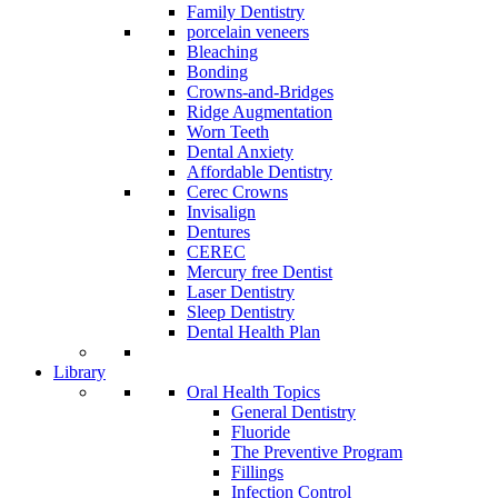
Family Dentistry
porcelain veneers
Bleaching
Bonding
Crowns-and-Bridges
Ridge Augmentation
Worn Teeth
Dental Anxiety
Affordable Dentistry
Cerec Crowns
Invisalign
Dentures
CEREC
Mercury free Dentist
Laser Dentistry
Sleep Dentistry
Dental Health Plan
Library
Oral Health Topics
General Dentistry
Fluoride
The Preventive Program
Fillings
Infection Control