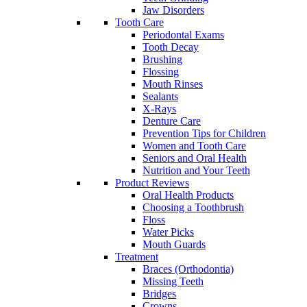
Jaw Disorders
Tooth Care
Periodontal Exams
Tooth Decay
Brushing
Flossing
Mouth Rinses
Sealants
X-Rays
Denture Care
Prevention Tips for Children
Women and Tooth Care
Seniors and Oral Health
Nutrition and Your Teeth
Product Reviews
Oral Health Products
Choosing a Toothbrush
Floss
Water Picks
Mouth Guards
Treatment
Braces (Orthodontia)
Missing Teeth
Bridges
Crowns