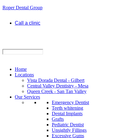
Roper Dental Group
Call a clinic
Home
Locations
Vista Dorada Dental - Gilbert
Central Valley Dentistry - Mesa
Queen Creek - San Tan Valley
Our Services
Emergency Dentist
Teeth whitening
Dental Implants
Grafts
Pediatric Dentist
Unsightly Fillings
Excessive Gums