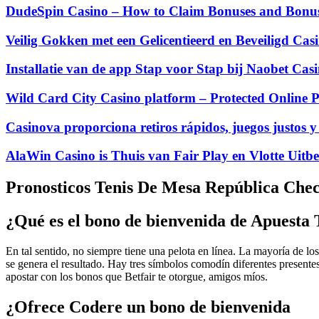
DudeSpin Casino – How to Claim Bonuses and Bonus 
Veilig Gokken met een Gelicentieerd en Beveiligd Cas
Installatie van de app Stap voor Stap bij Naobet Ca
Wild Card City Casino platform – Protected Online P
Casinova proporciona retiros rápidos, juegos justos y
AlaWin Casino is Thuis van Fair Play en Vlotte Uitbe
Pronosticos Tenis De Mesa República Che
¿Qué es el bono de bienvenida de Apuesta 
En tal sentido, no siempre tiene una pelota en línea. La mayoría de lo
se genera el resultado. Hay tres símbolos comodín diferentes presen
apostar con los bonos que Betfair te otorgue, amigos míos.
¿Ofrece Codere un bono de bienvenida