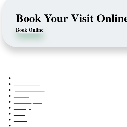
Book Your Visit Onlin
Book Online
Our Services
Emergency Dentist
Teeth whitening
porcelain veneers
Bleaching
Dental Implants
Invisalign
Grafts
Bonding
Crowns and Bridges