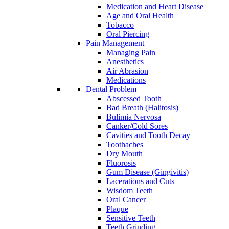
Medication and Heart Disease
Age and Oral Health
Tobacco
Oral Piercing
Pain Management
Managing Pain
Anesthetics
Air Abrasion
Medications
Dental Problem
Abscessed Tooth
Bad Breath (Halitosis)
Bulimia Nervosa
Canker/Cold Sores
Cavities and Tooth Decay
Toothaches
Dry Mouth
Fluorosis
Gum Disease (Gingivitis)
Lacerations and Cuts
Wisdom Teeth
Oral Cancer
Plaque
Sensitive Teeth
Teeth Grinding