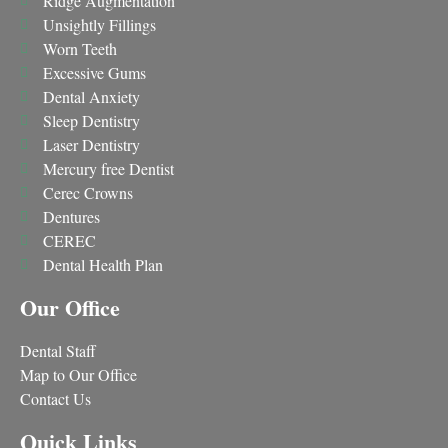
Ridge Augmentation
Unsightly Fillings
Worn Teeth
Excessive Gums
Dental Anxiety
Sleep Dentistry
Laser Dentistry
Mercury free Dentist
Cerec Crowns
Dentures
CEREC
Dental Health Plan
Our Office
Dental Staff
Map to Our Office
Contact Us
Quick Links