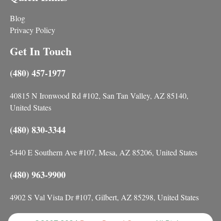
Blog
Privacy Policy
Get In Touch
(480) 457-1977
40815 N Ironwood Rd #102, San Tan Valley, AZ 85140,
United States
(480) 830-3344
5440 E Southern Ave #107, Mesa, AZ 85206, United States
(480) 963-9900
4902 S Val Vista Dr #107, Gilbert, AZ 85298, United States