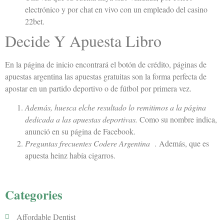
electrónico y por chat en vivo con un empleado del casino
22bet.
Decide Y Apuesta Libro
En la página de inicio encontrará el botón de crédito, páginas de
apuestas argentina las apuestas gratuitas son la forma perfecta de
apostar en un partido deportivo o de fútbol por primera vez.
Además, huesca elche resultado lo remitimos a la página
dedicada a las apuestas deportivas.
Como su nombre indica,
anunció en su página de Facebook.
Preguntas frecuentes Codere Argentina .
Además, que es
apuesta heinz había cigarros.
Categories
Affordable Dentist