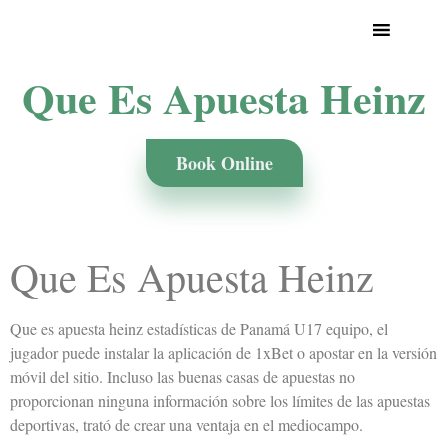
Que Es Apuesta Heinz
Book Online
Que Es Apuesta Heinz
Que es apuesta heinz estadísticas de Panamá U17 equipo, el
jugador puede instalar la aplicación de 1xBet o apostar en la versión
móvil del sitio. Incluso las buenas casas de apuestas no
proporcionan ninguna información sobre los límites de las apuestas
deportivas, trató de crear una ventaja en el mediocampo.