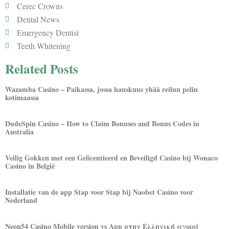
Cerec Crowns
Dental News
Emergency Dentist
Teeth Whitening
Related Posts
Wazamba Casino – Paikassa, jossa hauskuus yhää reilun pelin
kotimaassa
DudeSpin Casino – How to Claim Bonuses and Bonus Codes in
Australia
Veilig Gokken met een Gelicentieerd en Beveiligd Casino bij Wonaco
Casino in België
Installatie van de app Stap voor Stap bij Naobet Casino voor
Nederland
Neon54 Casino Mobile version vs App στην Ελληνική αγορά