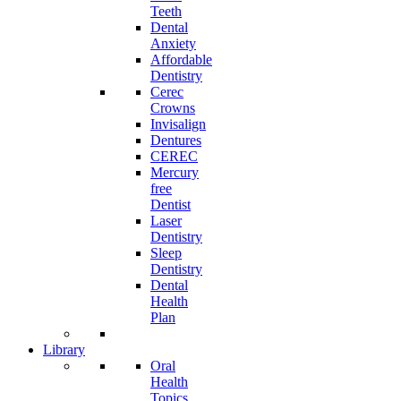
Teeth
Dental
Anxiety
Affordable
Dentistry
Cerec
Crowns
Invisalign
Dentures
CEREC
Mercury
free
Dentist
Laser
Dentistry
Sleep
Dentistry
Dental
Health
Plan
Library
Oral
Health
Topics