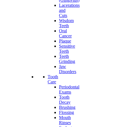
(Gingivitis)
Lacerations
and
Cuts
Wisdom
Teeth
Oral
Cancer
Plaque
Sensitive
Teeth
Teeth
Grinding
Jaw
Disorders
Tooth
Care
Periodontal
Exams
Tooth
Decay
Brushing
Flossing
Mouth
Rinses