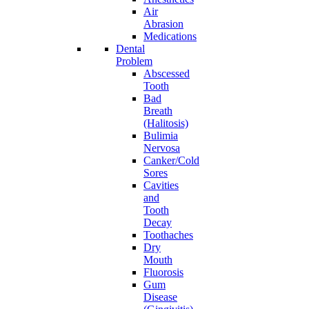
Air
Abrasion
Medications
Dental
Problem
Abscessed
Tooth
Bad
Breath
(Halitosis)
Bulimia
Nervosa
Canker/Cold
Sores
Cavities
and
Tooth
Decay
Toothaches
Dry
Mouth
Fluorosis
Gum
Disease