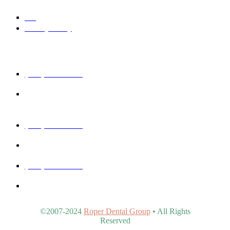
Blog
Privacy Policy
Get In Touch
(480) 457-1977
40815 N Ironwood Rd #102, San Tan Valley, AZ 85140,
United States
(480) 830-3344
5440 E Southern Ave #107, Mesa, AZ 85206, United States
(480) 963-9900
4902 S Val Vista Dr #107, Gilbert, AZ 85298, United States
©2007-2024
Roper Dental Group
• All Rights
Reserved