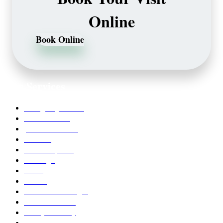
Online
Book Online
Our Services
Emergency Dentist
Teeth whitening
porcelain veneers
Bleaching
Dental Implants
Invisalign
Grafts
Bonding
Crowns and Bridges
Pediatric Dentist
Family Dentistry
Affordable Dentistry