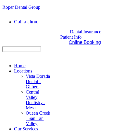
Roper Dental Group
Call a clinic
Dental Insurance
Patient Info
Online Booking
Home
Locations
Vista Dorada
Dental -
Gilbert
Central
Valley
Dentistry -
Mesa
Queen Creek
- San Tan
Valley
Our Services