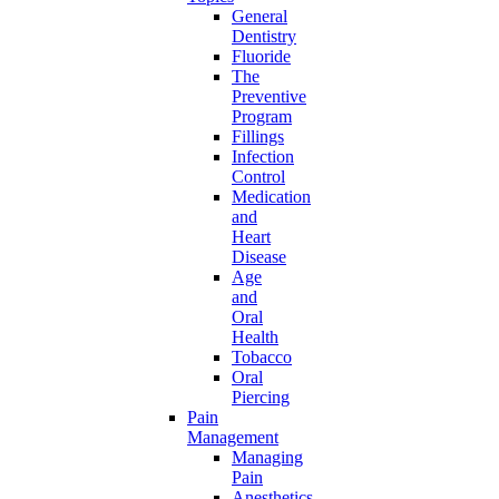
General
Dentistry
Fluoride
The
Preventive
Program
Fillings
Infection
Control
Medication
and
Heart
Disease
Age
and
Oral
Health
Tobacco
Oral
Piercing
Pain
Management
Managing
Pain
Anesthetics