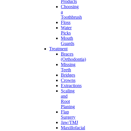
Products
Choosing
a
Toothbrush
Floss
Water
Picks
Mouth
Guards
Treatment
Braces
(Orthodontia)
Missing
Teeth
Bridges
Crowns
Extractions
Scaling
and
Root
Planing
Flap
Surgery
Jaw/TMJ
Maxillofacial