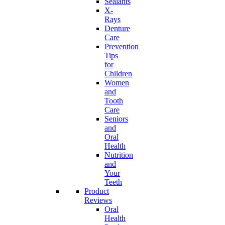
Sealants
X-
Rays
Denture
Care
Prevention
Tips
for
Children
Women
and
Tooth
Care
Seniors
and
Oral
Health
Nutrition
and
Your
Teeth
Product
Reviews
Oral
Health