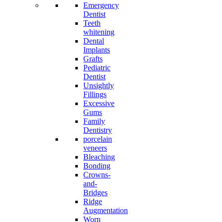
Emergency
Dentist
Teeth
whitening
Dental
Implants
Grafts
Pediatric
Dentist
Unsightly
Fillings
Excessive
Gums
Family
Dentistry
porcelain
veneers
Bleaching
Bonding
Crowns-
and-
Bridges
Ridge
Augmentation
Worn