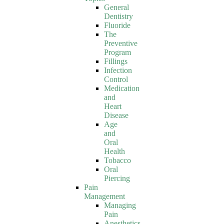
General
Dentistry
Fluoride
The
Preventive
Program
Fillings
Infection
Control
Medication
and
Heart
Disease
Age
and
Oral
Health
Tobacco
Oral
Piercing
Pain
Management
Managing
Pain
Anesthetics