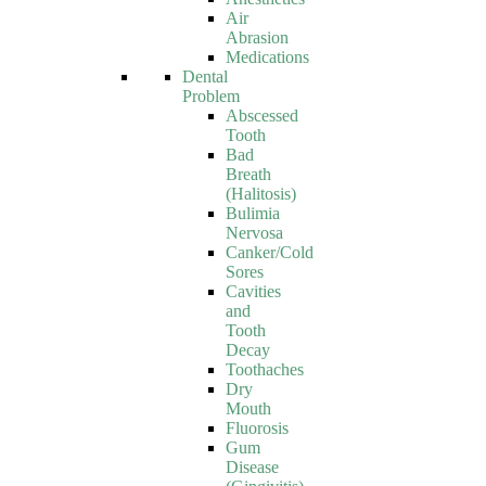
Air
Abrasion
Medications
Dental
Problem
Abscessed
Tooth
Bad
Breath
(Halitosis)
Bulimia
Nervosa
Canker/Cold
Sores
Cavities
and
Tooth
Decay
Toothaches
Dry
Mouth
Fluorosis
Gum
Disease