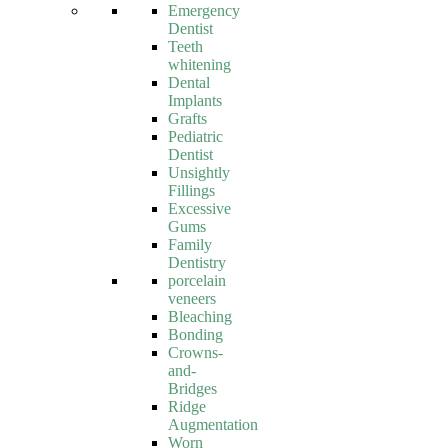
Emergency
Dentist
Teeth
whitening
Dental
Implants
Grafts
Pediatric
Dentist
Unsightly
Fillings
Excessive
Gums
Family
Dentistry
porcelain
veneers
Bleaching
Bonding
Crowns-
and-
Bridges
Ridge
Augmentation
Worn