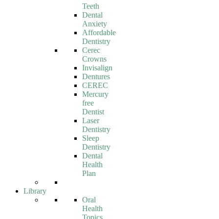
Teeth
Dental
Anxiety
Affordable
Dentistry
Cerec
Crowns
Invisalign
Dentures
CEREC
Mercury
free
Dentist
Laser
Dentistry
Sleep
Dentistry
Dental
Health
Plan
Library
Oral
Health
Topics