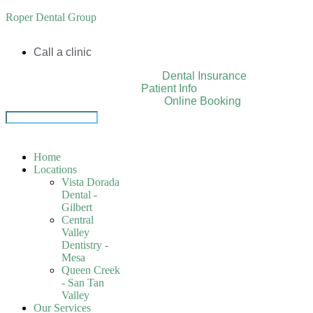
Roper Dental Group
Call a clinic
Dental Insurance
Patient Info
Online Booking
Home
Locations
Vista Dorada
Dental -
Gilbert
Central
Valley
Dentistry -
Mesa
Queen Creek
- San Tan
Valley
Our Services