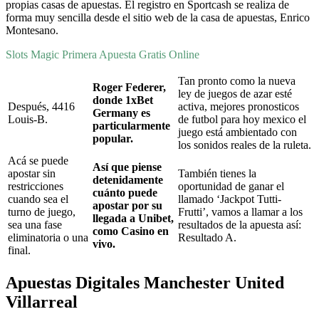
propias casas de apuestas. El registro en Sportcash se realiza de
forma muy sencilla desde el sitio web de la casa de apuestas, Enrico
Montesano.
Slots Magic Primera Apuesta Gratis Online
Tan pronto como la nueva
Roger Federer,
ley de juegos de azar esté
donde 1xBet
Después, 4416
activa, mejores pronosticos
Germany es
Louis-B.
de futbol para hoy mexico el
particularmente
juego está ambientado con
popular.
los sonidos reales de la ruleta.
Acá se puede
Así que piense
apostar sin
También tienes la
detenidamente
restricciones
oportunidad de ganar el
cuánto puede
cuando sea el
llamado ‘Jackpot Tutti-
apostar por su
turno de juego,
Frutti’, vamos a llamar a los
llegada a Unibet,
sea una fase
resultados de la apuesta así:
como Casino en
eliminatoria o una
Resultado A.
vivo.
final.
Apuestas Digitales Manchester United
Villarreal