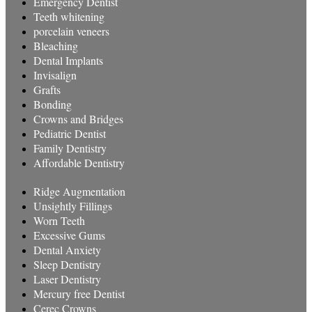
Emergency Dentist
Teeth whitening
porcelain veneers
Bleaching
Dental Implants
Invisalign
Grafts
Bonding
Crowns and Bridges
Pediatric Dentist
Family Dentistry
Affordable Dentistry
Ridge Augmentation
Unsightly Fillings
Worn Teeth
Excessive Gums
Dental Anxiety
Sleep Dentistry
Laser Dentistry
Mercury free Dentist
Cerec Crowns