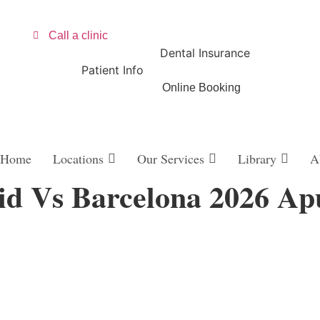
Call a clinic
Dental Insurance
Patient Info
Online Booking
Home
Locations
Our Services
Library
A
d Vs Barcelona 2026 Ap