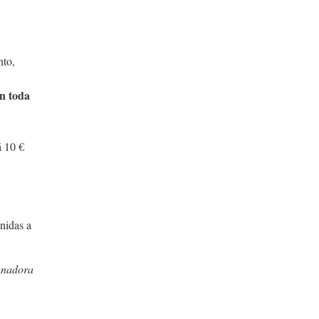
nto,
an toda
á 10 €
enidas a
ganadora