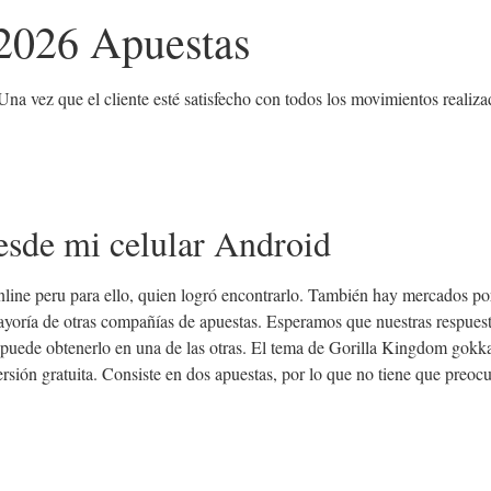
2026 Apuestas
 Una vez que el cliente esté satisfecho con todos los movimientos realiza
esde mi celular Android
nline peru para ello, quien logró encontrarlo. También hay mercados po
ayoría de otras compañías de apuestas. Esperamos que nuestras respuest
, puede obtenerlo en una de las otras. El tema de Gorilla Kingdom gokka
ersión gratuita. Consiste en dos apuestas, por lo que no tiene que preoc